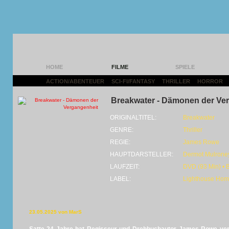
HOME
FILME
SPIELE
ACTION/ABENTEUER
|
SCI-FI/FANTASY
|
THRILLER
|
HORROR
|
Breakwater - Dämonen der Ve
ORIGINALTITEL:
Breakwater
GENRE:
Thriller
REGIE:
James Rowe
HAUPTDARSTELLER:
Dermot Mulrone
LAUFZEIT:
DVD (93 Min) • 
LABEL:
Lighthouse Hom
23.05.2025 von MarS