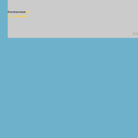
Kommentare
[X]
[X] schließen
©2