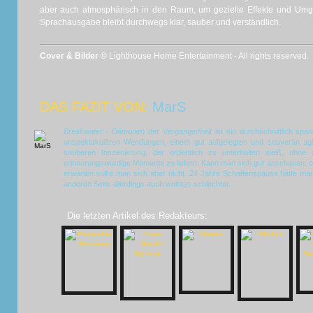
aber auch atmosphärisch in den Raum, um gezielte Effekte und Um
Sprachausgabe bleibt durchwegs klar, sauber und verständlich.
Cover & Bilder ©
Lighthouse Home Entertainment - All rights reserved.
DAS FAZIT VON:
MarS
Breakwater - Dämonen der Vergangenheit
ist ein durchschnittlich span
unspektakulären Wendungen, einem gut aufgelegten und souverän agi
sauberen Inszenierung, der ordentlich zu unterhalten weiß, ohne a
erinnerungswürdige Momente zu liefern. Kann man sich gut anschauen, o
erwarten sollte man sich aber nicht. 24 Jahre Schaffenspause hätte m
anderen Seite allerdings auch weitaus schlechter.
Die letzten Artikel des Redakteurs: