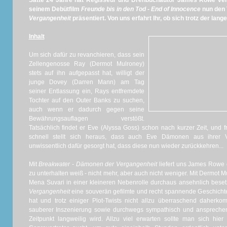
Satte 24 Jahre hat Regisseur und Drehbuchautor James Rowe vers
seinem Debütfilm
Freunde bis in den Tod - End of Innocence
nun den 
Vergangenheit
präsentiert. Von uns erfahrt Ihr, ob sich trotz der lang
Inhalt
Um sich dafür zu revanchieren, dass sein
Zellengenosse Ray (Dermot Mulroney)
stets auf ihn aufgepasst hat, willigt der
junge Dovey (Darren Mann) am Tag
seiner Entlassung ein, Rays entfremdete
Tochter auf den Outer Banks zu suchen,
auch wenn er dadurch gegen seine
Bewährungsauflagen verstößt.
Tatsächlich findet er Eve (Alyssa Goss) schon nach kurzer Zeit, und f
schnell stellt sich heraus, dass auch Eve Dämonen aus ihrer V
unwissentlich dafür gesorgt hat, dass diese nun wieder zurückkehren...
Mit
Breakwater - Dämonen der Vergangenheit
liefert uns James Rowe ei
zu unterhalten weiß - nicht mehr, aber auch nicht weniger. Mit Dermot M
Mena Suvari in einer kleineren Nebenrolle durchaus ansehnlich besetz
Vergangenheit
eine souverän gefilmte und recht spannende Geschicht
hat und trotz einiger Plot-Twists nicht allzu überraschend daherk
sauberer Inszenierung sowie durchwegs sympathisch und ansprechen
Zeitpunkt langweilig wird. Allzu viel erwarten sollte man sich hier