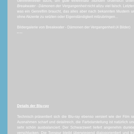
Genrevertreter sucht, um gute eineinhalb Stunden ordentlich unt
Breakwater - Dämonen der Vergangenheit
nicht allzu viel falsch. Letzten
was ein Genrefilm braucht, das alles aber nach bekannten Mustern u
ohne Akzente zu setzten oder Eigenständigkeit mitzubringen...
Bildergalerie von Breakwater - Dämonen der Vergangenheit (4 Bilder)
Details der Blu-ray
Technisch präsentiert sich die Blu-ray ebenso versiert wie der Film s
Ausnahmen scharf und detailreich, die Farbdarstellung ist natürlich u
sehr schön ausbalanciert. Der Schwarzwert liefert angenehm dunkle
verschlucken. Die Tonspur bleibt überwiegend dialogorientiert und fro