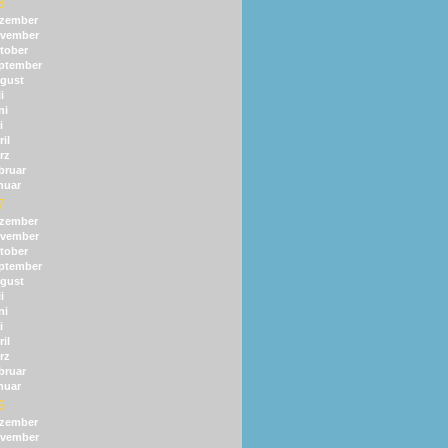
8
zember
vember
tober
ptember
gust
i
ni
i
il
rz
bruar
nuar
7
zember
vember
tober
ptember
gust
i
ni
i
il
rz
bruar
nuar
6
zember
vember