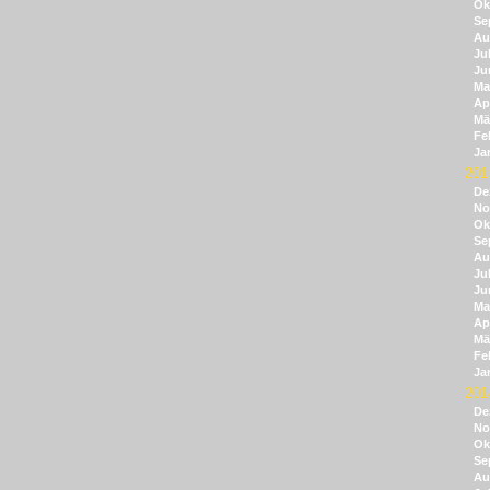
Ok
Se
Au
Jul
Ju
Ma
Apr
Mä
Fe
Ja
201
De
No
Ok
Se
Au
Jul
Ju
Ma
Apr
Mä
Fe
Ja
201
De
No
Ok
Se
Au