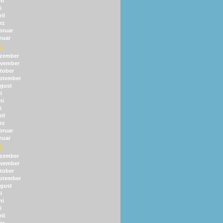
ni
i
il
rz
bruar
nuar
2
zember
vember
tober
ptember
gust
i
ni
i
il
rz
bruar
nuar
1
zember
vember
tober
ptember
gust
i
ni
i
il