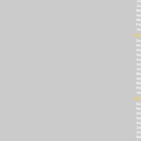
Jul
Ju
Ma
Apr
Mä
Fe
Ja
201
De
No
Ok
Se
Au
Jul
Ju
Ma
Apr
Mä
Fe
Ja
201
De
No
Ok
Se
Au
Jul
Ju
Ma