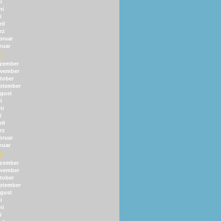
i
ni
i
il
rz
bruar
nuar
3
zember
vember
tober
ptember
gust
i
ni
i
il
rz
bruar
nuar
2
zember
vember
tober
ptember
gust
i
ni
i