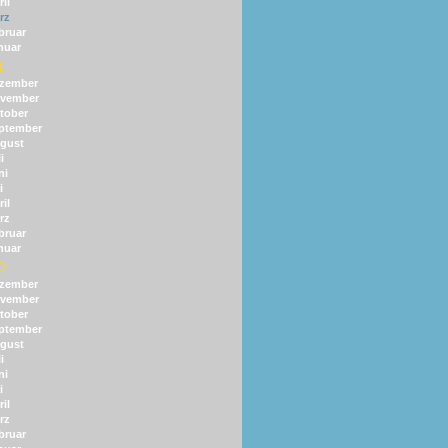
il
rz
bruar
nuar
1
zember
vember
tober
ptember
gust
i
ni
i
il
rz
bruar
nuar
0
zember
vember
tober
ptember
gust
i
ni
i
il
rz
bruar