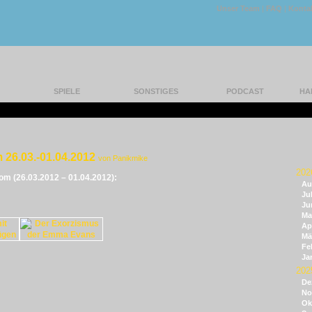
Unser Team
|
FAQ
|
Konta
SPIELE
SONSTIGES
PODCAST
HA
 26.03.-01.04.2012
von Panikmike
202
vom (26.03.2012 – 01.04.2012):
Au
Jul
Ju
Ma
Apr
Mä
Fe
Ja
202
De
No
Ok