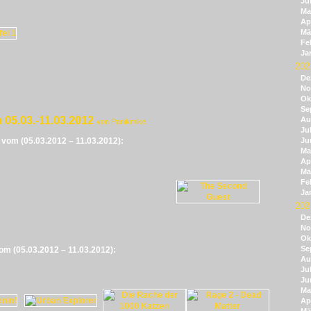
Ju
Ma
Apr
Mä
Fe
Ja
202
De
No
Ok
Se
 05.03.-11.03.2012
Au
von Panikmike
Jul
e vom (05.03.2012 – 11.03.2012):
Ju
Ma
Apr
Mä
Fe
Ja
202
De
No
Ok
Se
vom (05.03.2012 – 11.03.2012):
Au
Jul
Ju
Ma
Apr