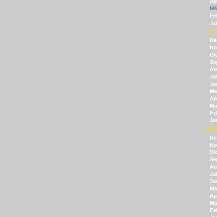
Apr
Mä
Fe
Ja
201
De
No
Ok
Se
Au
Jul
Ju
Ma
Apr
Mä
Fe
Ja
201
De
No
Ok
Se
Au
Jul
Ju
Ma
Apr
Mä
Fe