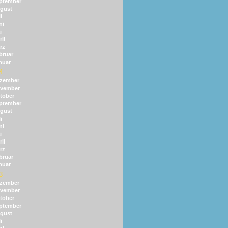
ptember
gust
i
ni
i
il
rz
bruar
nuar
4
zember
vember
tober
ptember
gust
i
ni
i
il
rz
bruar
nuar
3
zember
vember
tober
ptember
gust
i