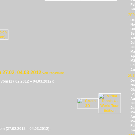
Mä
Fe
Ja
202
De
No
Ok
Se
Au
Jul
Ju
Ma
Apr
Mä
Fe
Ja
 27.02.-04.03.2012
von Panikmike
201
De
e vom (27.02.2012 – 04.03.2012):
No
Ok
Se
Au
Jul
Ju
Ma
Apr
Mä
Fe
vom (27.02.2012 – 04.03.2012):
Ja