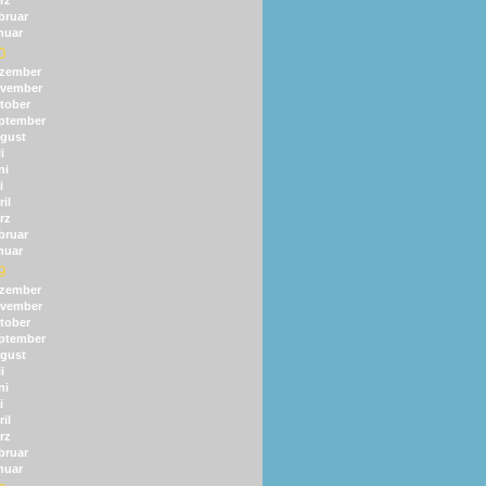
rz
bruar
nuar
0
zember
vember
tober
ptember
gust
i
ni
i
il
rz
bruar
nuar
9
zember
vember
tober
ptember
gust
i
ni
i
il
rz
bruar
nuar