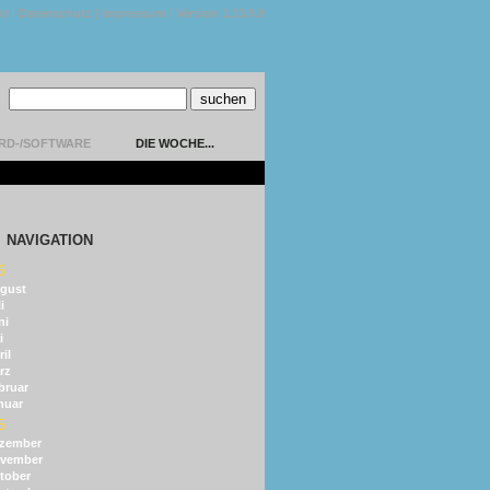
kt
|
Datenschutz
|
Impressum
|
Version 1.13.0.9
RD-/SOFTWARE
DIE WOCHE...
NAVIGATION
6
gust
i
ni
i
il
rz
bruar
nuar
5
zember
vember
tober