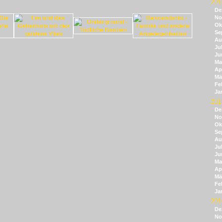
201
De
No
Ok
Se
Au
Jul
Ju
Ma
Apr
Mä
Fe
Ja
201
De
No
Ok
Se
Au
Jul
Ju
Ma
Apr
Mä
Fe
Ja
201
De
No