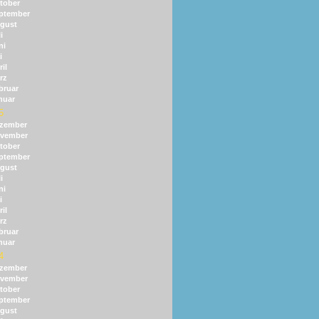
tober
ptember
gust
i
ni
i
il
rz
bruar
nuar
5
zember
vember
tober
ptember
gust
i
ni
i
il
rz
bruar
nuar
4
zember
vember
tober
ptember
gust