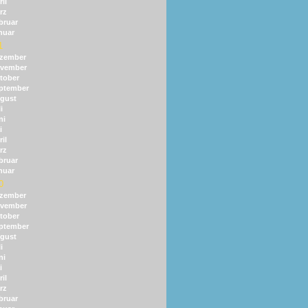
il
rz
bruar
nuar
1
zember
vember
tober
ptember
gust
i
ni
i
il
rz
bruar
nuar
0
zember
vember
tober
ptember
gust
i
ni
i
il
rz
bruar