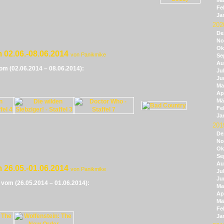
Mä
Fe
Ja
202
De
No
Ok
 02.06.-08.06.2014
von Panikmike
Se
Au
vom (02.06.2014 – 08.06.2014):
Jul
Ju
Ma
Apr
Mä
Fe
Ja
201
De
No
Ok
Se
Au
 26.05.-01.06.2014
von Panikmike
Jul
Ju
e vom (26.05.2014 – 01.06.2014):
Ma
Apr
Mä
Fe
Ja