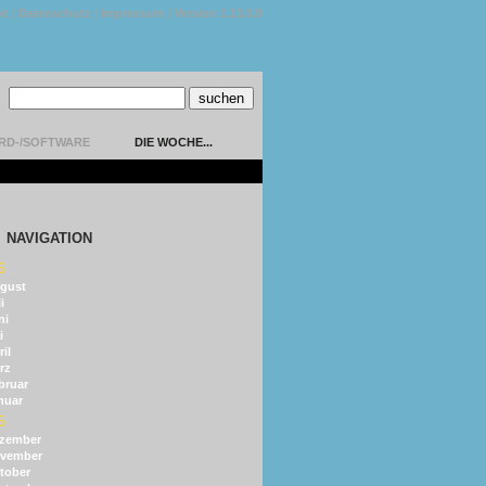
kt
|
Datenschutz
|
Impressum
|
Version 1.13.0.9
RD-/SOFTWARE
DIE WOCHE...
NAVIGATION
6
gust
i
ni
i
il
rz
bruar
nuar
5
zember
vember
tober