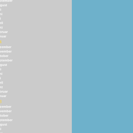
ptember
gust
i
ni
i
il
rz
bruar
nuar
4
zember
vember
tober
ptember
gust
i
ni
i
il
rz
bruar
nuar
3
zember
vember
tober
ptember
gust
i