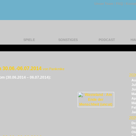
Unser Team
|
FAQ
|
Konta
SPIELE
SONSTIGES
PODCAST
HA
 30.06.-06.07.2014
von Panikmike
202
vom (30.06.2014 – 06.07.2014):
Au
Jul
Ju
Ma
Apr
Mä
Fe
Ja
202
De
No
Ok