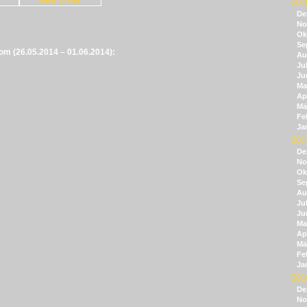
201
De
No
Ok
Se
vom (26.05.2014 – 01.06.2014):
Au
Jul
Ju
Ma
Apr
Mä
Fe
Ja
201
De
No
Ok
Se
Au
Jul
Ju
Ma
Apr
Mä
Fe
Ja
201
De
No