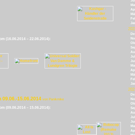
Ju
Ma
Apr
Mä
Fe
Ja
202
De
No
vom (16.06.2014 – 22.06.2014):
Ok
Se
Au
Jul
Ju
Ma
Apr
Mä
Fe
Ja
202
De
 09.06.-15.06.2014
No
von Panikmike
Ok
vom (09.06.2014 – 15.06.2014):
Se
Au
Jul
Ju
Ma
Apr