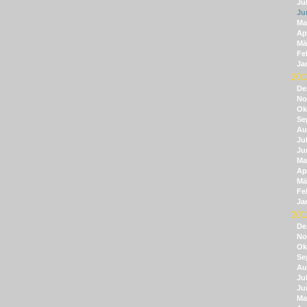
Jul
Ju
Ma
Apr
Mä
Fe
Ja
201
De
No
Ok
Se
Au
Jul
Ju
Ma
Apr
Mä
Fe
Ja
201
De
No
Ok
Se
Au
Jul
Ju
Ma