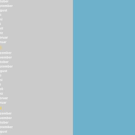
tober
ptember
gust
i
ni
i
il
rz
bruar
nuar
5
zember
vember
tober
ptember
gust
i
ni
i
il
rz
bruar
nuar
4
zember
vember
tober
ptember
gust