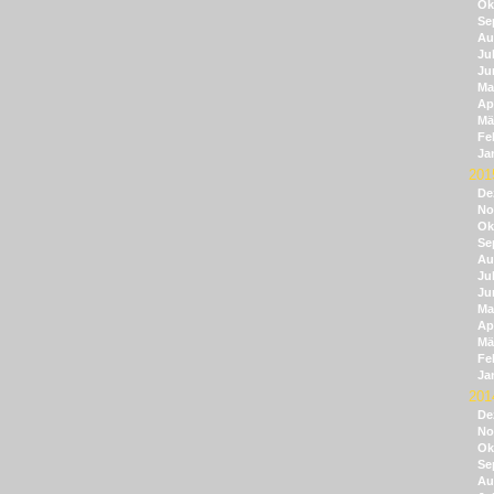
Ok
Se
Au
Jul
Ju
Ma
Apr
Mä
Fe
Ja
201
De
No
Ok
Se
Au
Jul
Ju
Ma
Apr
Mä
Fe
Ja
201
De
No
Ok
Se
Au