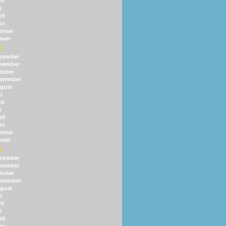
ni
i
il
rz
bruar
nuar
2
zember
vember
tober
ptember
gust
i
ni
i
il
rz
bruar
nuar
1
zember
vember
tober
ptember
gust
i
ni
i
il