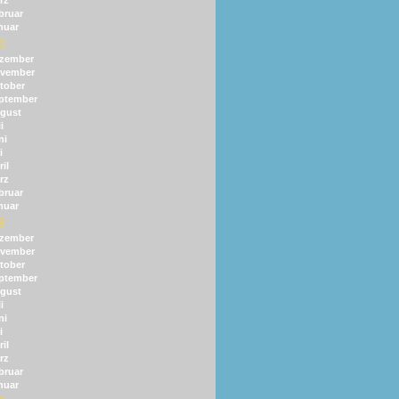
rz
bruar
nuar
0
zember
vember
tober
ptember
gust
i
ni
i
il
rz
bruar
nuar
9
zember
vember
tober
ptember
gust
i
ni
i
il
rz
bruar
nuar