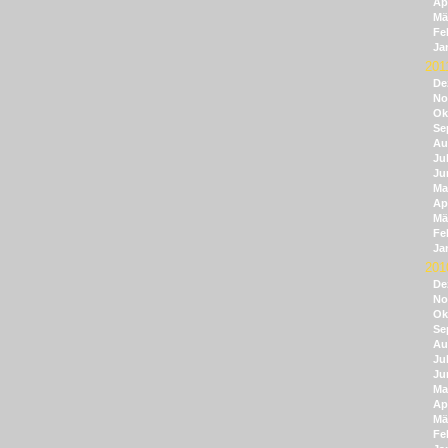
Apr
Mä
Fe
Ja
201
De
No
Ok
Se
Au
Jul
Ju
Ma
Apr
Mä
Fe
Ja
201
De
No
Ok
Se
Au
Jul
Ju
Ma
Apr
Mä
Fe