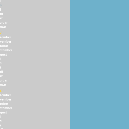
i
ni
i
il
rz
bruar
nuar
3
zember
vember
tober
ptember
gust
i
ni
i
il
rz
bruar
nuar
2
zember
vember
tober
ptember
gust
i
ni
i