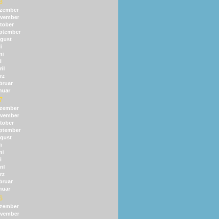
8
zember
vember
tober
ptember
gust
i
ni
i
il
rz
bruar
nuar
7
zember
vember
tober
ptember
gust
i
ni
i
il
rz
bruar
nuar
6
zember
vember