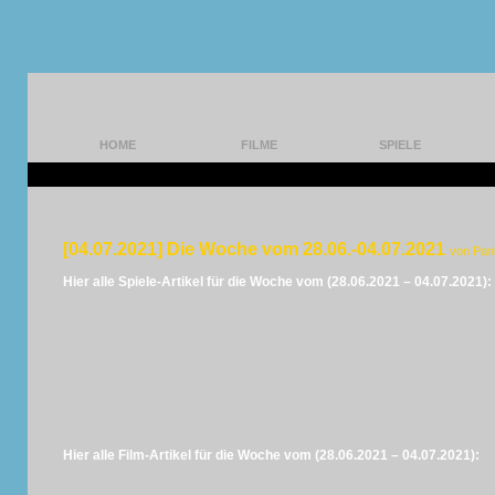
HOME
FILME
SPIELE
[04.07.2021] Die Woche vom 28.06.-04.07.2021
von Pan
Hier alle Spiele-Artikel für die Woche vom (28.06.2021 – 04.07.2021):
Hier alle Film-Artikel für die Woche vom (28.06.2021 – 04.07.2021):