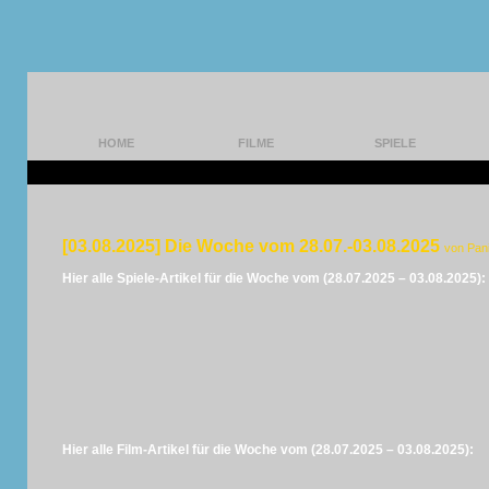
HOME
FILME
SPIELE
[03.08.2025] Die Woche vom 28.07.-03.08.2025
von Pan
Hier alle Spiele-Artikel für die Woche vom (28.07.2025 – 03.08.2025):
Hier alle Film-Artikel für die Woche vom (28.07.2025 – 03.08.2025):