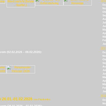
201
De
No
Ok
Se
Au
Jul
Ju
Ma
Apr
Mä
Fe
Ja
201
e vom (02.02.2026 – 08.02.2026):
De
No
Ok
Se
Au
Jul
Ju
Ma
Apr
Mä
Fe
Ja
201
 26.01.-01.02.2026
von Panikmike
De
No