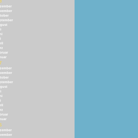
8
zember
vember
tober
ptember
gust
i
ni
i
il
rz
bruar
nuar
7
zember
vember
tober
ptember
gust
i
ni
i
il
rz
bruar
nuar
6
zember
vember