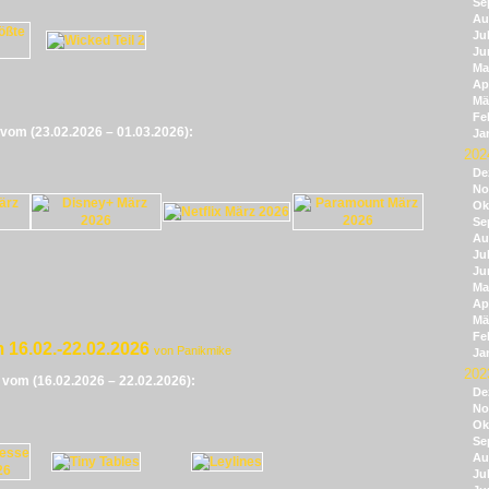
Se
Au
Jul
Ju
Ma
Apr
Mä
Fe
e vom (23.02.2026 – 01.03.2026):
Ja
202
De
No
Ok
Se
Au
Jul
Ju
Ma
Apr
Mä
Fe
 16.02.-22.02.2026
von Panikmike
Ja
202
e vom (16.02.2026 – 22.02.2026):
De
No
Ok
Se
Au
Jul