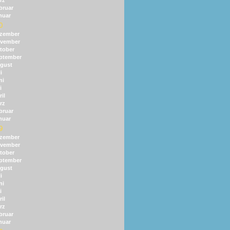
rz
bruar
nuar
0
zember
vember
tober
ptember
gust
i
ni
i
il
rz
bruar
nuar
9
zember
vember
tober
ptember
gust
i
ni
i
il
rz
bruar
nuar