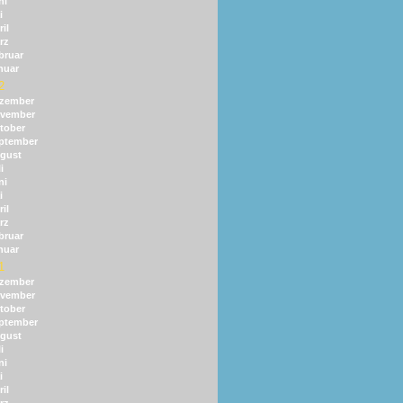
ni
i
il
rz
bruar
nuar
2
zember
vember
tober
ptember
gust
i
ni
i
il
rz
bruar
nuar
1
zember
vember
tober
ptember
gust
i
ni
i
il