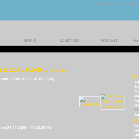
Unser Team
|
FAQ
|
Konta
SPIELE
SONSTIGES
PODCAST
HA
 23.02.-01.03.2026
von Panikmike
202
e vom (23.02.2026 – 01.03.2026):
Au
Jul
Ju
Ma
Apr
Mä
Fe
Ja
202
De
vom (23.02.2026 – 01.03.2026):
No
Ok