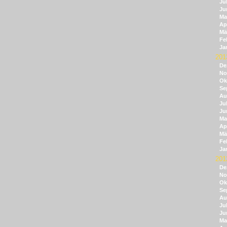
Jul
Ju
Ma
Apr
Mä
Fe
Ja
201
De
No
Ok
Se
Au
Jul
Ju
Ma
Apr
Mä
Fe
Ja
201
De
No
Ok
Se
Au
Jul
Ju
Ma