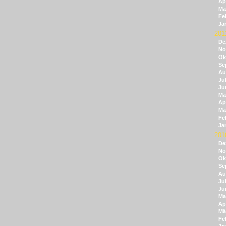
Apr
Mä
Fe
Ja
201
De
No
Ok
Se
Au
Jul
Ju
Ma
Apr
Mä
Fe
Ja
201
De
No
Ok
Se
Au
Jul
Ju
Ma
Apr
Mä
Fe