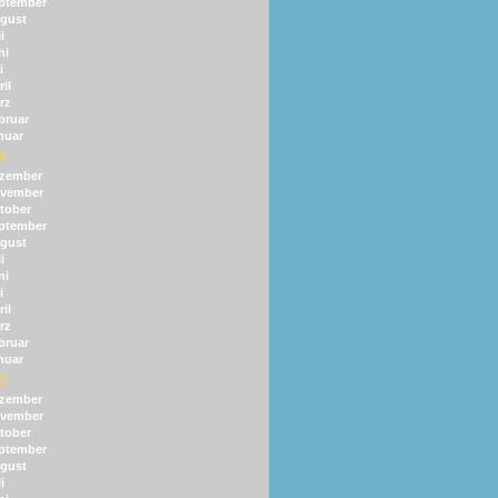
ptember
gust
i
ni
i
il
rz
bruar
nuar
4
zember
vember
tober
ptember
gust
i
ni
i
il
rz
bruar
nuar
3
zember
vember
tober
ptember
gust
i