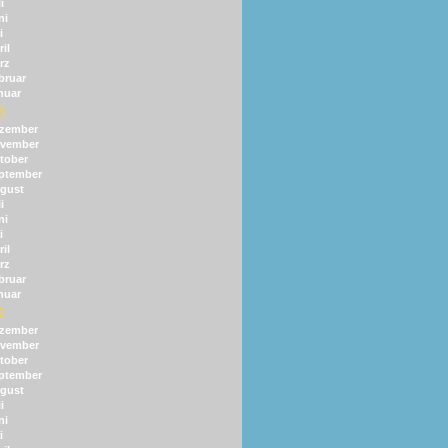
i
ni
i
il
rz
bruar
nuar
3
zember
vember
tober
ptember
gust
i
ni
i
il
rz
bruar
nuar
2
zember
vember
tober
ptember
gust
i
ni
i