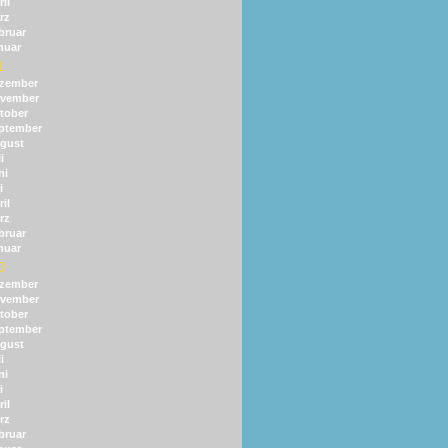
il
rz
bruar
nuar
1
zember
vember
tober
ptember
gust
i
ni
i
il
rz
bruar
nuar
0
zember
vember
tober
ptember
gust
i
ni
i
il
rz
bruar