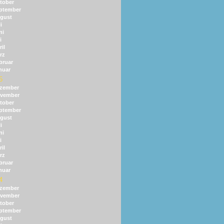
tober
ptember
gust
i
ni
i
il
rz
bruar
nuar
5
zember
vember
tober
ptember
gust
i
ni
i
il
rz
bruar
nuar
4
zember
vember
tober
ptember
gust