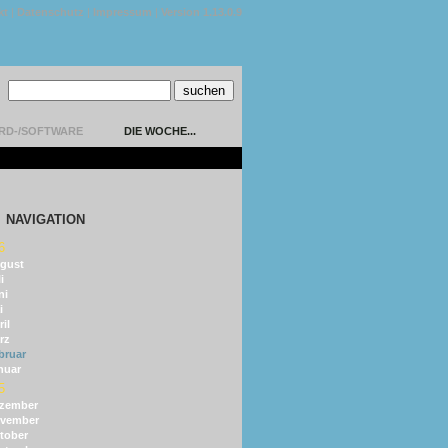
kt
|
Datenschutz
|
Impressum
|
Version 1.13.0.9
RD-/SOFTWARE
DIE WOCHE...
NAVIGATION
6
gust
i
ni
i
il
rz
bruar
nuar
5
zember
vember
tober