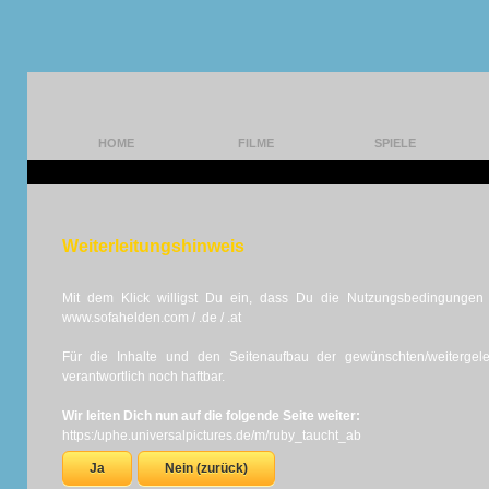
HOME
FILME
SPIELE
Weiterleitungshinweis
Mit dem Klick willigst Du ein, dass Du die Nutzungsbedingungen d
www.sofahelden.com / .de / .at
Für die Inhalte und den Seitenaufbau der gewünschten/weiterge
verantwortlich noch haftbar.
Wir leiten Dich nun auf die folgende Seite weiter:
https:/uphe.universalpictures.de/m/ruby_taucht_ab
Ja
Nein (zurück)