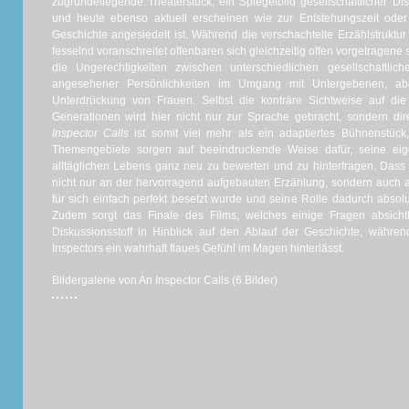
zugrundeliegende Theaterstück, ein Spiegelbild gesellschaftlicher Dis
und heute ebenso aktuell erscheinen wie zur Entstehungszeit ode
Geschichte angesiedelt ist. Während die verschachtelte Erzählstrukt
fesselnd voranschreitet offenbaren sich gleichzeitig offen vorgetragene
die Ungerechtigkeiten zwischen unterschiedlichen gesellschaftlich
angesehener Persönlichkeiten im Umgang mit Untergebenen, ab
Unterdrückung von Frauen. Selbst die konträre Sichtweise auf die 
Generationen wird hier nicht nur zur Sprache gebracht, sondern di
Inspector Calls
ist somit viel mehr als ein adaptiertes Bühnenstück
Themengebiete sorgen auf beeindruckende Weise dafür, seine ei
alltäglichen Lebens ganz neu zu bewerten und zu hinterfragen. Dass di
nicht nur an der hervorragend aufgebauten Erzählung, sondern auch a
für sich einfach perfekt besetzt wurde und seine Rolle dadurch absolu
Zudem sorgt das Finale des Films, welches einige Fragen absichtli
Diskussionsstoff in Hinblick auf den Ablauf der Geschichte, währ
Inspectors ein wahrhaft flaues Gefühl im Magen hinterlässt.
Bildergalerie von An Inspector Calls (6 Bilder)