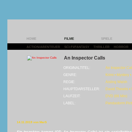
HOME
FILME
SPIELE
ACTION/ABENTEUER
|
SCI-FI/FANTASY
|
THRILLER
|
HORROR
|
An Inspector Calls
ORIGINALTITEL:
An Inspector Cal
GENRE:
Krimi • Mystery • 
REGIE:
Aisling Walsh
HAUPTDARSTELLER:
David Thewlis •
LAUFZEIT:
DVD (86 Min)
LABEL:
Pandastorm Pict
14.11.2019 von MarS