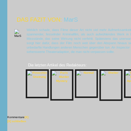
DAS FAZIT VON:
MarS
Wirklich schade, dass Filme dieser Art nicht viel mehr Aufmerksamkei
spannender, fesselnder Kriminalfilm, als auch aufwühlendes Werk in 
Missstände, das seine Wirkung nicht verfehlt. Spätestens das unerwar
sorgt hier dafür, dass der Film noch weit über den Abspann hinaus s
unbedarfte Handlungen anderen Menschen gegenüber tun.
An Inspector 
sehenswerte Theateradaption, die man nicht verpassen sollte.
Die letzten Artikel des Redakteurs:
Kommentare
[X]
[X] schließen