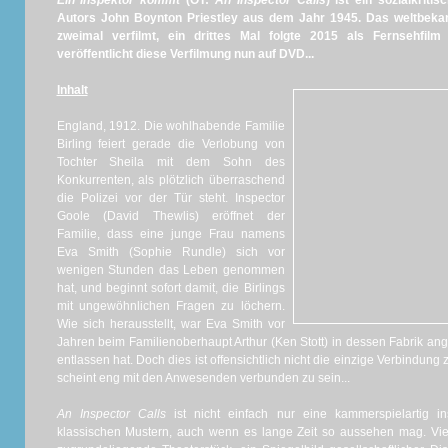
Ein Inspektor kommt
(OT:
An Inspector Calls
) ist ein sozialkrit
Autors John Boynton Priestley aus dem Jahr 1945. Das weltbeka
zweimal verfilmt, ein drittes Mal folgte 2015 als Fernsehfi
veröffentlicht diese Verfilmung nun auf DVD...
Inhalt
England, 1912. Die wohlhabende Familie
Birling feiert gerade die Verlobung von
Tochter Sheila mit dem Sohn des
Konkurrenten, als plötzlich überraschend
die Polizei vor der Tür steht. Inspector
Goole (David Thewlis) eröffnet der
Familie, dass eine junge Frau namens
Eva Smith (Sophie Rundle) sich vor
wenigen Stunden das Leben genommen
hat, und beginnt sofort damit, die Birlings
mit ungewöhnlichen Fragen zu löchern.
Wie sich herausstellt, war Eva Smith vor
Jahren beim Familienoberhaupt Arthur (Ken Stott) in dessen Fabrik ange
entlassen hat. Doch dies ist offensichtlich nicht die einzige Verbindung
scheint eng mit den Anwesenden verbunden zu sein...
An Inspector Calls
ist nicht einfach nur eine kammerspielartig in
klassischen Mustern, auch wenn es lange Zeit so aussehen mag. Vie