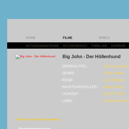
HOME
FILME
SPIELE
ACTION/ABENTEUER
|
SCI-FI/FANTASY
|
THRILLER
|
HORROR
|
Big John - Der Höllenhund
ORIGINALTITEL:
Little Laura and
GENRE:
Crime-Drama
REGIE:
Luke Moberly
HAUPTDARSTELLER:
Fabian Forte
LAUFZEIT:
DVD (77 Min)
LABEL:
Mr. Banker Films
Nach einer wahren Geschichte...