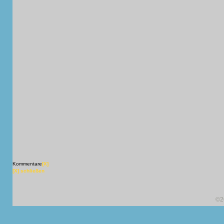
Kommentare
[X]
[X] schließen
©2