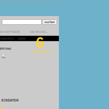
kt
|
Datenschutz
|
Impressum
|
Version 1.13.0.9
RD-/SOFTWARE
DIE WOCHE...
6
CHENTRICK
|
SERIE
|
ERTUNG
EINGESESSEN
ECKDATEN
RIE