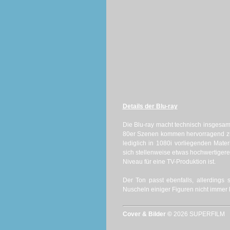
Details der Blu-ray
Die Blu-ray macht technisch insgesam
80er Szenen kommen hervorragend zur
lediglich in 1080i vorliegenden Mat
sich stellenweise etwas hochwertige
Niveau für eine TV-Produktion ist.
Der Ton passt ebenfalls, allerding
Nuscheln einiger Figuren nicht immer 
Cover & Bilder ©
2026 SUPERFILM