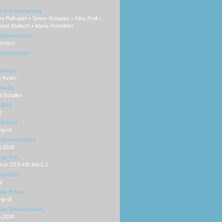
ere Schauspieler
t Palfrader • Simon Schwarz • Nina Proll •
nd Wallisch • Maria Hofstätter
uktionsland
rreich
uktionsjahr
ponist
e Kvam
hbuch
d Schalko
Bild
1
Extras
ng-of
Verkaufsstart
5.2026
ray-Ton
sch DTS-HD MA 5.1
ray-Bild
1
ray-Extras
ng-of
ray-Verkaufsstart
5.2026