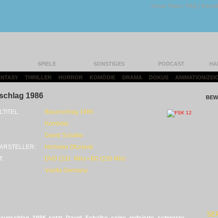
Unser Team
|
FAQ
|
Konta
SPIELE
SONSTIGES
PODCAST
HA
FANTASY
|
THRILLER
|
HORROR
|
KOMÖDIE
|
DRAMA
|
DOKUS
|
ANIMATION/ZEI
schlag 1986
BEW
LTITEL:
Braunschlag 1986
Komödie
David Schalko
ARSTELLER:
Nicholas Ofczarek
T:
DVD (231 Min) • BD (235 Min)
Vuelta Germany
SE