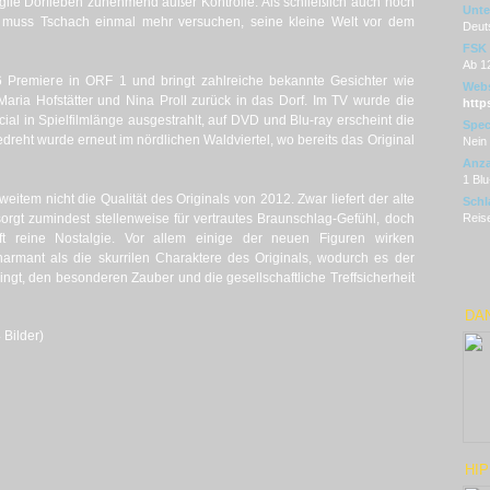
agile Dorfleben zunehmend außer Kontrolle. Als schließlich auch noch
Unter
, muss Tschach einmal mehr versuchen, seine kleine Welt vor dem
Deut
FSK
Ab 1
6 Premiere in ORF 1 und bringt zahlreiche bekannte Gesichter wie
Webs
Maria Hofstätter und Nina Proll zurück in das Dorf. Im TV wurde die
http
ial in Spielfilmlänge ausgestrahlt, auf DVD und Blu-ray erscheint die
Spec
Gedreht wurde erneut im nördlichen Waldviertel, wo bereits das Original
Nein
Anza
1 Bl
weitem nicht die Qualität des Originals von 2012. Zwar liefert der alte
Schl
rgt zumindest stellenweise für vertrautes Braunschlag-Gefühl, doch
Reise
oft reine Nostalgie. Vor allem einige der neuen Figuren wirken
harmant als die skurrilen Charaktere des Originals, wodurch es der
ingt, den besonderen Zauber und die gesellschaftliche Treffsicherheit
DAN
 Bilder)
HIP