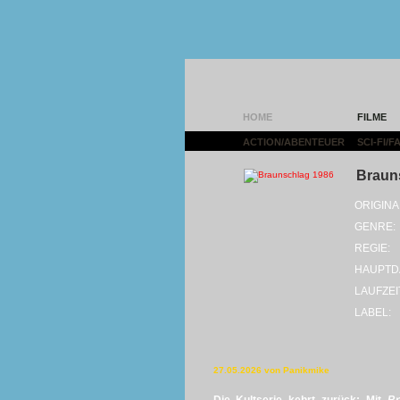
HOME
FILME
ACTION/ABENTEUER
|
SCI-FI/
Braun
ORIGINA
GENRE:
REGIE:
HAUPTD
LAUFZEI
LABEL:
27.05.2026 von Panikmike