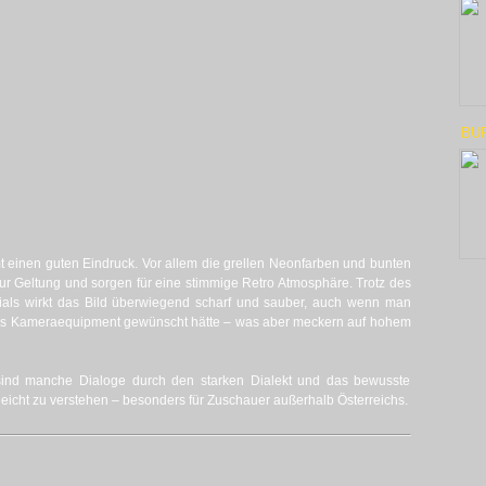
BU
t einen guten Eindruck. Vor allem die grellen Neonfarben und bunten
 Geltung und sorgen für eine stimmige Retro Atmosphäre. Trotz des
erials wirkt das Bild überwiegend scharf und sauber, auch wenn man
res Kameraequipment gewünscht hätte – was aber meckern auf hohem
s sind manche Dialoge durch den starken Dialekt und das bewusste
leicht zu verstehen – besonders für Zuschauer außerhalb Österreichs.