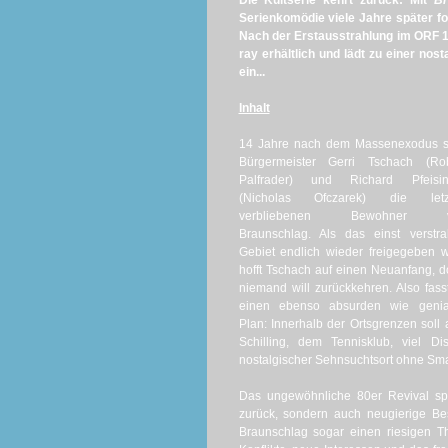
Die Kultserie kehrt zurück: Mit
Br
Serienkomödie viele Jahre später for
Nach der Erstausstrahlung im ORF 1 
ray erhältlich und lädt zu einer no
ein...
Inhalt
14 Jahre nach dem Massenexodus s
Bürgermeister Gerri Tschach (Rob
Palfrader) und Richard Pfeisin
(Nicholas Ofczarek) die letz
verbliebenen Bewohner 
Braunschlag. Als das einst verstra
Gebiet endlich wieder freigegeben w
hofft Tschach auf einen Neuanfang, 
niemand will zurückkehren. Also fass
einen ebenso absurden wie genia
Plan: Innerhalb der Ortsgrenzen soll
Schilling, dem Tennisklub, viel D
nostalgischer Sehnsuchtsort ohne Smart
Das ungewöhnliche 80er Revival spr
zurück, sondern auch neugierige Be
Braunschlag sogar einen riesigen 