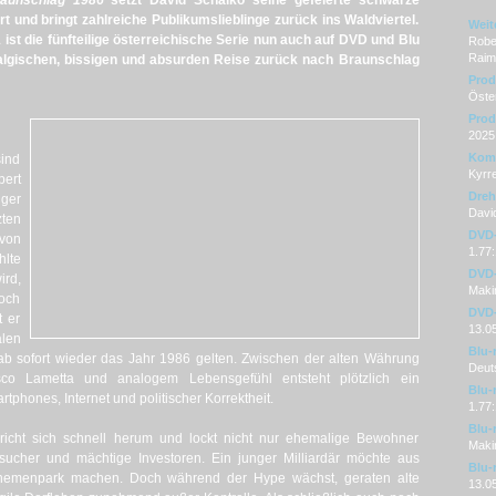
aunschlag 1986
setzt David Schalko seine gefeierte schwarze
t und bringt zahlreiche Publikumslieblinge zurück ins Waldviertel.
Weit
ist die fünfteilige österreichische Serie nun auch auf DVD und Blu
Rober
Raimu
stalgischen, bissigen und absurden Reise zurück nach Braunschlag
Prod
Öster
Prod
2025
Kom
ind
Kyrr
ert
Dre
ger
Davi
ten
DVD-
von
1.77:
hlte
DVD-
ird,
Maki
doch
DVD-
t er
13.0
len
Blu-
 ab sofort wieder das Jahr 1986 gelten. Zwischen der alten Währung
Deut
isco Lametta und analogem Lebensgefühl entsteht plötzlich ein
Blu-
phones, Internet und politischer Korrektheit.
1.77:
Blu-
icht sich schnell herum und lockt nicht nur ehemalige Bewohner
Maki
sucher und mächtige Investoren. Ein junger Milliardär möchte aus
Blu-
Themenpark machen. Doch während der Hype wächst, geraten alte
13.0