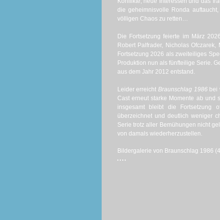
Konflikte, neue Interessen und das fr
die geheimnisvolle Ronda auftaucht
völligen Chaos zu retten…
Die Fortsetzung feierte im März 202
Robert Palfrader, Nicholas Ofczarek, 
Fortsetzung 2026 als zweiteiliges Spec
Produktion nun als fünfteilige Serie. 
aus dem Jahr 2012 entstand.
Leider erreicht
Braunschlag 1986
bei 
Cast erneut starke Momente ab und so
insgesamt bleibt die Fortsetzung 
überzeichnet und deutlich weniger c
Serie trotz aller Bemühungen nicht gel
von damals wiederherzustellen.
Bildergalerie von Braunschlag 1986 (4