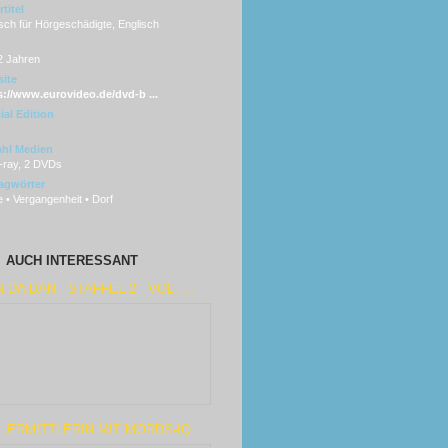
titel
sch für Hörgeschädigte, Englisch
2 Jahren
ite
s://www.eurovideo.de/dvd-b ...
ial Edition
hl Medien
u-ray, 2 DVDs
agwörter
 • Vergangenheit • Dorf
AUCH INTERESSANT
 DA DAN - STAFFEL 2 - VOL. ...
: ERMITTLERIN MIT MORDS-IQ ...