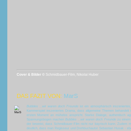
Cover & Bilder ©
Schmidbauer-Film, Nikolai Huber
DAS FAZIT VON:
MarS
Bubbles ...wir waren doch Freunde
ist ein atmosphärisch inszeniertes
Kammerspiel inszeniertes Drama, dass allgemeine Themen behandelt
ersten Moment an mühelos anspricht. Starke Dialoge, authentisch agi
Spannungsbogen machen
Bubbles ...wir waren doch Freunde
zu einem 
der beweist, dass Schmidbauer-Film nicht nur bayrisch kann. Zudem 
deutlich, dass man Regisseur und Drehbuchautor Sebastian Husak - eb