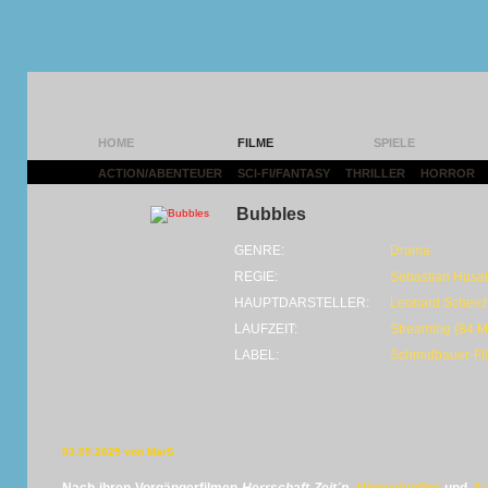
HOME
FILME
SPIELE
ACTION/ABENTEUER
|
SCI-FI/FANTASY
|
THRILLER
|
HORROR
|
Bubbles
GENRE:
Drama
REGIE:
Sebastian Husa
HAUPTDARSTELLER:
Leonard Scheic
LAUFZEIT:
Streaming (84 M
LABEL:
Schmidbauer-Fi
03.09.2025 von MarS