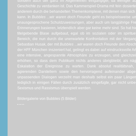
sondern auch der ganz im Allgemeinen eingängiger, da weniger au
Geschichte zu verdanken ist. Das Kammerspiel-Drama mit fein dosierte
anderem durch die behandelten Themenkomplexe, mit denen man sich al
kann. In
Bubbles ...wir waren doch Freunde
geht es beispielsweise u
unausgesprochene Schuldzuweisungen, aber auch um langjährige Freu
Erinnerungen basieren, letztendlich aber gar keine mehr sind. So hat hi
titelgebende Blase aufgebaut, egal ob im sozialen oder im spiritu
Bereich, die nun durch die unerwartete Konfrontation mit der Vergan
Sebastian Husak, der mit
Bubbles ...wir waren doch Freunde
den Abschl
der HFF München inszeniert hat, gelingt es dabei auf eindrucksvolle 
eine intensive, angespannte Atmosphäre zu erzeugen, und gleichzei
erhöhen, so dass dem Publikum nichts anderes übrigbleibt, als nä
Eskalation der Ereignisse zu warten. Dank absolut realitätsnah,
agierenden Darstellern sowie den hervorragend aufeinander abge
unpassenden Dialogen verzeiht man deshalb selbst ein paar Längen,
lediglich in einigen Fällen durch zusätzlich eingefügte, gar nicht un
Sexismus und Rassismus überspielt werden.
Bildergalerie von Bubbles (5 Bilder)