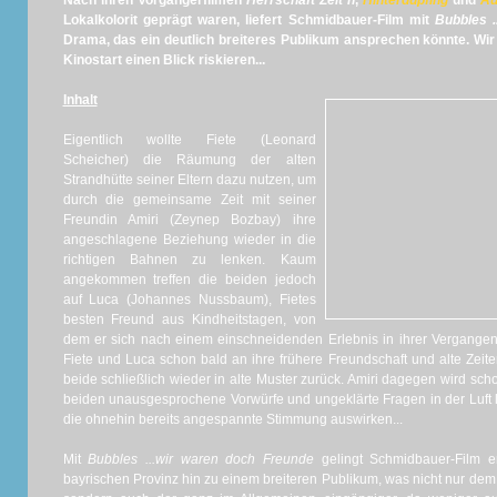
Nach ihren Vorgängerfilmen
Herrschaft Zeit´n
,
Hinterdupfing
und
Au
Lokalkolorit geprägt waren, liefert Schmidbauer-Film mit
Bubbles 
Drama, das ein deutlich breiteres Publikum ansprechen könnte. Wir d
Kinostart einen Blick riskieren...
Inhalt
Eigentlich wollte Fiete (Leonard
Scheicher) die Räumung der alten
Strandhütte seiner Eltern dazu nutzen, um
durch die gemeinsame Zeit mit seiner
Freundin Amiri (Zeynep Bozbay) ihre
angeschlagene Beziehung wieder in die
richtigen Bahnen zu lenken. Kaum
angekommen treffen die beiden jedoch
auf Luca (Johannes Nussbaum), Fietes
besten Freund aus Kindheitstagen, von
dem er sich nach einem einschneidenden Erlebnis in ihrer Vergangenh
Fiete und Luca schon bald an ihre frühere Freundschaft und alte Zeiten
beide schließlich wieder in alte Muster zurück. Amiri dagegen wird sc
beiden unausgesprochene Vorwürfe und ungeklärte Fragen in der Luft li
die ohnehin bereits angespannte Stimmung auswirken...
Mit
Bubbles ...wir waren doch Freunde
gelingt Schmidbauer-Film e
bayrischen Provinz hin zu einem breiteren Publikum, was nicht nur dem 