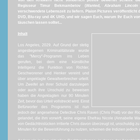
Von den Kritikern nicht sonderlich positiv bewertet scheint 
Regisseur Timur Bekmambetov (
Wanted
,
Abraham Lincoln 
verschwendete Lebenszeit zu liefern. Plaion Pictures veröffentlicht d
DVD, Blu-ray und 4K UHD, und wir sagen Euch, warum Ihr Euch von
täuschen lassen solltet...
Inhalt
Los Angeles, 2029. Auf Grund der stetig
angestiegenen Kriminalitätsrate wurde
das "Mercy"-Programm ins Leben
gerufen, bei dem eine künstliche
Intelligenz die Funktion von Richter,
Geschworener und Henker vereint und
über angeklagte Gewaltverbrecher urteilt.
Um Zweifel an ihrer Schuld darzulegen
oder auch ihre Unschuld zu beweisen
haben die Angeklagten nur 90 Minuten
Zeit, bevor das Urteil vollstreckt wird. Einst
Befürworter des Programms ist nun
jedoch der angesehene Detective Chris Raven (Chris Pratt) vor der R
gelandet, die ihm vorwirft, seine eigene Ehefrau Nicole (Annabelle Wa
von Gedächtnislücken irritierte Chris davon überzeugt ist, unschuldig zu 
Minuten für die Beweisführung zu nutzen, scheinen die Indizien jedoch a