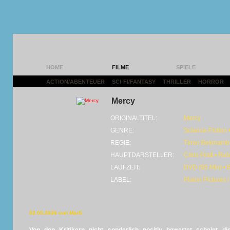
HOME
FILME
SPIELE
ACTION/ABENTEUER
|
SCI-FI/FANTASY
|
THRILLER
|
HORROR
|
Mercy
ORIGINALTITEL:
Mercy
GENRE:
Science-Fiction •
REGIE:
Timur Bekmamb
HAUPTDARSTELLER:
Chris Pratt • R
LAUFZEIT:
DVD (95 Min) • 
LABEL:
Plaion Pictures
02.05.2026 von MarS