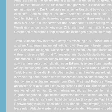
Anders als in den aktuellen Rechtssystemen, in denen der Angeklagte
Schuld nicht bewiesen ist, funktioniert das gänzlich auf künstlicher In
genau umgekehrt: Der Angeklagte muss seine Unschuld beweisen, anson
exekutiert. Ähnlich ergeht es dem Science-Fiction-Thriller vo
Veröffentlichung für die Heimkinos, denn von den Kritikern zerrissen i
dass hier doch ein sehenswerter und spannender Genrebeitrag vorlie
Kunststück schon nach kürzester Zeit, während man sich komple
Geschehen recht schnell fragt, warum die bisherigen Kritiken überhaupt 
Timur Bekmambetov inszeniert
Mercy
als Mischung aus Echtzeit-Thrill
so seine Ausgangssituation auf lediglich zwei Personen - beziehungs
eine künstliche Intelligenz. Diese stehen in direktem Schlagabtausch 
während diverses Bild- und Tonmaterial aus Social-Media-Beiträgen,
Aufnahmen aus Überwachungskameras das nötige Material liefern, um
sowie andererseits durch ständig neue Erkenntnisse den Spannungsbo
Mercy
überwiegend den klassischen Weg eines "Who-Dunnit" Krimis, un
Twist, bis am Ende die Finale Überraschung samt Auflösung erfolgt
Inszenierung dabei neben den voranschreitenden Nachforschungen un
das dynamische Zusammenspiel von Chris Pratt und Rebecca Fergu
ansonsten sehr aktiv und offensiv agierende Chris Pratt trotz seiner 
unerwartet gut schlägt. Zurecht etwas negativ zu beobachten sin
zugrundeliegenden Logik beziehungsweise der nicht immer konsequ
sowie der lediglich sehr oberflächliche kritische Blick auf die Macht kü
Überwachungsstaates, doch dank des hohen Erzähltempos, des visu
fesselnden Abläufe werden diese mühelos in den Hintergrund ged