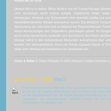
Details der 4K UHD
Obwohl
Mercy
in weiten Teilen ähnlich wie ein Found-Footage Streifen
UHD durchwegs durch extrem scharfe, detailreiche Bilder sowie
überzeugen. Kontrast und Schwarzwert sind ebenfalls kräftig und ausg
Gesamtbild keinerlei Mängel ausmachen lassen. Die deutsche Tonspur l
Abmischung vor, und muss sich im Bereich der Räumlichkeit den True
Atmos Abmischungen des Originaltons geschlagen geben. Im Übrige
durch seine dynamische, kraftvolle und durchaus in den Raum geöffne
Dialoge selbst in den turbulenteren Momenten ausnahmslos klar, vers
werden. Der atmosphärische Score von Ramin Djawadi (
Game of Thro
dabei sehr stimmig und harmonisch ins Geschehen ein.
Cover & Bilder ©
Plaion Pictures / © 2025 Amazon Content Services LLC
DAS FAZIT VON:
MarS
Einem bewusst kritischen Blick hält Timur Bekmambetovs Science-Fiction
soweit sind die negativen Bewertungen auch durchaus in gewissem Maß
auf die Grundumstände und die visuell gelungene Inszenierung ein,
spannenden und wendungsreichen Genrefilm serviert, der sich auf
hervorragend zu unterhalten weiß.