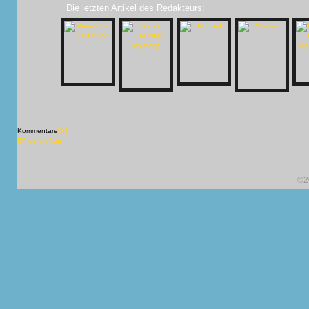
Die letzten Artikel des Redakteurs:
Kommentare
[X]
[X] schließen
©2