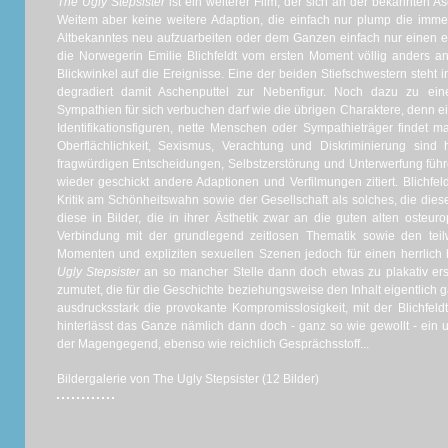
The Ugly Stepsister
ist ein weiterer Film, der sich an der bekannten As
Weitem aber keine weitere Adaption, die einfach nur plump die immer
Altbekanntes neu aufzuarbeiten oder dem Ganzen einfach nur einen e
die Norwegerin Emilie Blichfeldt vom ersten Moment völlig anders a
Blickwinkel auf die Ereignisse. Eine der beiden Stiefschwestern steht 
degradiert damit Aschenputtel zur Nebenfigur. Noch dazu zu ei
Sympathien für sich verbuchen darf wie die übrigen Charaktere, denn e
Identifikationsfiguren, nette Menschen oder Sympathieträger findet 
Oberflächlichkeit, Sexismus, Verachtung und Diskriminierung sind 
fragwürdigen Entscheidungen, Selbstzerstörung und Unterwerfung fü
wieder geschickt andere Adaptionen und Verfilmungen zitiert. Blichfel
Kritik am Schönheitswahn sowie der Gesellschaft als solches, die dies
diese in Bilder, die in ihrer Ästhetik zwar an die guten alten osteur
Verbindung mit der grundlegend zeitlosen Thematik sowie den tei
Momenten und expliziten sexuellen Szenen jedoch für einen herrlich
Ugly Stepsister
an so mancher Stelle dann doch etwas zu plakativ e
zumutet, die für die Geschichte beziehungsweise den Inhalt eigentlich g
ausdrucksstark die provokante Kompromisslosigkeit, mit der Blichfeldt
hinterlässt das Ganze nämlich dann doch - ganz so wie gewollt - ein
der Magengegend, ebenso wie reichlich Gesprächsstoff...
Bildergalerie von The Ugly Stepsister (12 Bilder)