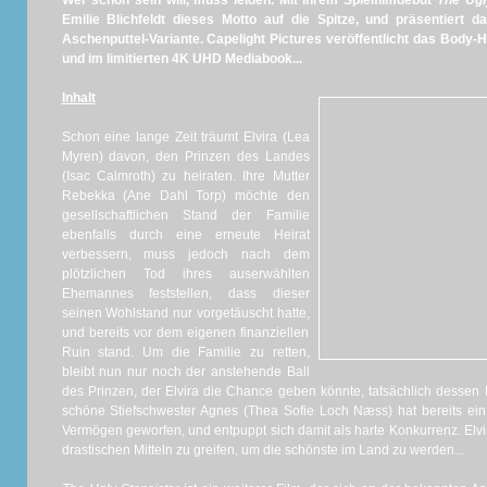
Wer schön sein will, muss leiden. Mit ihrem Spielfilmdebüt
The Ugl
Emilie Blichfeldt dieses Motto auf die Spitze, und präsentiert da
Aschenputtel-Variante. Capelight Pictures veröffentlicht das Body
und im limitierten 4K UHD Mediabook...
Inhalt
Schon eine lange Zeit träumt Elvira (Lea
Myren) davon, den Prinzen des Landes
(Isac Calmroth) zu heiraten. Ihre Mutter
Rebekka (Ane Dahl Torp) möchte den
gesellschaftlichen Stand der Familie
ebenfalls durch eine erneute Heirat
verbessern, muss jedoch nach dem
plötzlichen Tod ihres auserwählten
Ehemannes feststellen, dass dieser
seinen Wohlstand nur vorgetäuscht hatte,
und bereits vor dem eigenen finanziellen
Ruin stand. Um die Familie zu retten,
bleibt nun nur noch der anstehende Ball
des Prinzen, der Elvira die Chance geben könnte, tatsächlich dessen
schöne Stiefschwester Agnes (Thea Sofie Loch Næss) hat bereits ei
Vermögen geworfen, und entpuppt sich damit als harte Konkurrenz. Elvira
drastischen Mitteln zu greifen, um die schönste im Land zu werden...