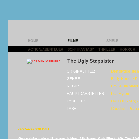
HOME
FILME
SPIELE
ACTION/ABENTEUER
|
SCI-FI/FANTASY
|
THRILLER
|
HORROR
|
The Ugly Stepsister
ORIGINALTITEL:
Den stygge stes
GENRE:
Body-Horror • D
REGIE:
Emilie Blichfeldt
HAUPTDARSTELLER:
Lea Myren
LAUFZEIT:
DVD (105 Min) •
LABEL:
Capelight Pictur
05.09.2025 von MarS