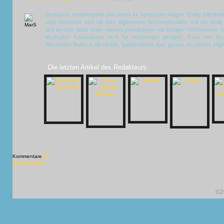
Drastisch, ekelerregend und nichts für schwache Mägen. Emilie Blichfeldt
Ugly Stepsister
hart mit dem allgemeinen Schönheitswahn und der Rolle d
und benutzt dafür einen ebenso provokanten wie blutigen Holzhammer. Si
ekelhaften Konsequenz nicht für Jedermann geeignet, Fans von biza
Bekannten finden in Blichfeldts Spielfilmdebüt aber gewiss ein kleines Highl
Die letzten Artikel des Redakteurs:
Kommentare
[X]
[X] schließen
©2