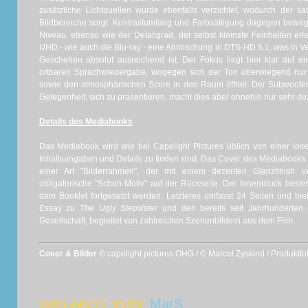
zusätzliche Lichtquellen wurde ebenfalls verzichtet, wodurch der sa
Bildbereiche sorgt. Kontrastumfang und Farbsättigung dagegen bewe
Niveau, ebenso wie der Detailgrad, der selbst kleinste Feinheiten erke
UHD - wie auch die Blu-ray - eine Abmischung in DTS-HD 5.1, was in Ve
Geschehen absolut ausreichend ist. Der Fokus liegt hier klar auf ei
ortbaren Sprachwiedergabe, wogegen sich der Ton überwiegend nur
sowie den atmosphärischen Score in den Raum öffnet. Der Subwoofe
Gelegenheit, sich zu präsentieren, macht dies aber ohnehin nur sehr de
Details des Mediabooks
Das Mediabook wird wie bei Capelight Pictures üblich von einer los
Inhaltsangaben und Details zu finden sind. Das Cover des Mediabooks z
einer Art "Bilderrahmen", der mit einem dezenten Glanzfinish
obligatorische "Schuh-Motiv" auf der Rückseite. Der Innendruck best
dem Booklet fortgesetzt werden. Letzteres umfasst 24 Seiten und biet
Essay zu
The Ugly Stepsister
und den bereits seit Jahrhunderten 
Gesellschaft, begleitet von zahlreichen Szenenbildern aus dem Film.
Cover & Bilder ©
capelight pictures OHG / © Marcel Zyskind / Produktf
DAS FAZIT VON:
MarS