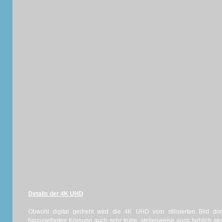
Details der 4K UHD
Obwohl digital gedreht wird die 4K UHD vom stilisierten Bild dom
hinzugefügten Körnung auch sehr trübe, stellenweise auch farblich akz