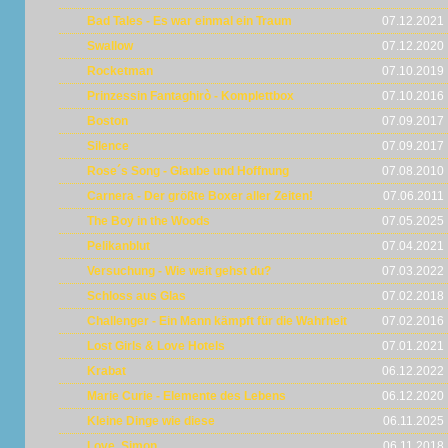
Bad Tales - Es war einmal ein Traum
07.12.2021
Swallow
07.12.2020
Rocketman
07.10.2019
Prinzessin Fantaghirò - Komplettbox
07.10.2016
Boston
07.09.2017
Silence
07.09.2017
Rose´s Song - Glaube und Hoffnung
07.08.2010
Carnera - Der größte Boxer aller Zeiten!
07.06.2011
The Boy in the Woods
07.05.2025
Pelikanblut
07.04.2021
Versuchung - Wie weit gehst du?
07.03.2022
Schloss aus Glas
07.02.2018
Challenger - Ein Mann kämpft für die Wahrheit
07.02.2016
Lost Girls & Love Hotels
07.01.2021
Krabat
06.12.2022
Marie Curie - Elemente des Lebens
06.12.2020
Kleine Dinge wie diese
06.11.2025
Love, Simon
06.11.2018