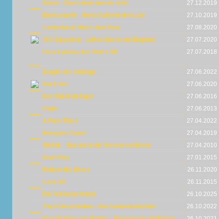
Gloria - Das Leben wartet nicht
27.12.2019
Emmanuelle - Botschafterin der Lust
27.10.2019
Lindenberg! Mach dein Ding
27.08.2020
303 Squadron - Luftschlacht um England
27.07.2020
I'm a Cyborg, but That's OK
27.07.2018
Zeugin der Anklage
27.06.2022
Die Erbin
27.06.2020
Der Glücksbringer
27.06.2016
Flight
27.06.2013
A Pure Place
27.04.2022
Mosquito Coast
27.04.2019
Shrink – Nur nicht die Nerven verlieren
27.04.2010
Draft Day
27.01.2015
Robert the Bruce
26.11.2020
Love 3D
26.11.2015
Die Vorkosterinnen
26.10.2025
The Untouchables - Die Unbestechlichen
26.10.2022
Das Wunder von Fatima - Moment der Hoffnung
26.10.2021