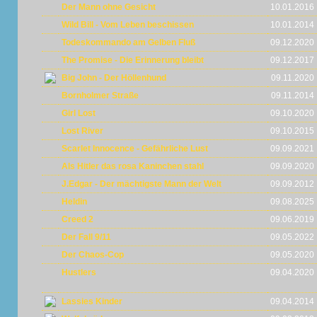
Der Mann ohne Gesicht
10.01.2016
Wild Bill - Vom Leben beschissen
10.01.2014
Todeskommando am Gelben Fluß
09.12.2020
The Promise - Die Erinnerung bleibt
09.12.2017
Big John - Der Höllenhund
09.11.2020
Bornholmer Straße
09.11.2014
Girl Lost
09.10.2020
Lost River
09.10.2015
Scarlet Innocence - Gefährliche Lust
09.09.2021
Als Hitler das rosa Kaninchen stahl
09.09.2020
J.Edgar - Der mächtigste Mann der Welt
09.09.2012
Heldin
09.08.2025
Creed 2
09.06.2019
Der Fall 9/11
09.05.2022
Der Chaos-Cop
09.05.2020
Hustlers
09.04.2020
Lassies Kinder
09.04.2014