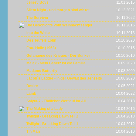
Jersey Boys
11.01.2015
Silent Night - und morgen sind wir tot
10.12.2021
The Survivor
10.11.2022
Die Geschichte vom Weihnachtsengel
10.11.2015
Into the White
10.11.2013
Des Teufels Lohn
10.10.2020
Frau Holle (1963)
10.10.2015
Gefangene des Krieges - Der Bunker
10.10.2010
Malak - Mein Gesetz ist die Familie
10.09.2020
Madame Butterfly
10.08.2009
Jacob´s Ladder - In der Gewalt des Jenseits
10.06.2020
Desire
10.05.2021
Lamb
10.04.2022
Salyut-7 - Tödlicher Wettlauf im All
10.04.2018
The Making of a Lady
10.04.2016
Twilight - Breaking Dawn Teil 2
10.04.2013
Twilight - Breaking Dawn Teil 1
10.04.2012
Tin Man
10.04.2010