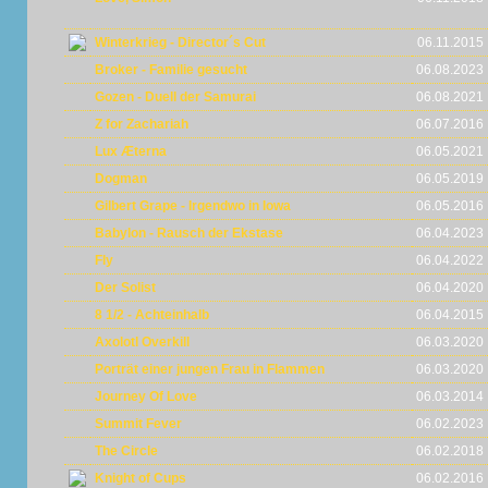
Winterkrieg - Director´s Cut
06.11.2015
Broker - Familie gesucht
06.08.2023
Gozen - Duell der Samurai
06.08.2021
Z for Zachariah
06.07.2016
Lux Æterna
06.05.2021
Dogman
06.05.2019
Gilbert Grape - Irgendwo in Iowa
06.05.2016
Babylon - Rausch der Ekstase
06.04.2023
Fly
06.04.2022
Der Solist
06.04.2020
8 1/2 - Achteinhalb
06.04.2015
Axolotl Overkill
06.03.2020
Porträt einer jungen Frau in Flammen
06.03.2020
Journey Of Love
06.03.2014
Summit Fever
06.02.2023
The Circle
06.02.2018
Knight of Cups
06.02.2016