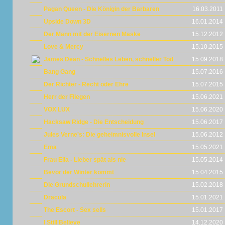
Pagan Queen - Die Königin der Barbaren
16.03.2011
Upside Down 3D
16.01.2014
Der Mann mit der Eisernen Maske
15.12.2012
Love & Mercy
15.10.2015
James Dean - Schnelles Leben, schneller Tod
15.09.2018
Bang Gang
15.07.2016
Der Richter - Recht oder Ehre
15.07.2015
Herr der Fliegen
15.06.2021
VOX LUX
15.06.2020
Hacksaw Ridge - Die Entscheidung
15.06.2017
Jules Verne's: Die geheimnisvolle Insel
15.06.2012
Ema
15.05.2021
Frau Ella - Lieber spät als nie
15.05.2014
Bevor der Winter kommt
15.04.2015
Die Grundschullehrerin
15.02.2018
Dracula
15.01.2021
The Escort - Sex sells
15.01.2017
I Still Believe
14.12.2020