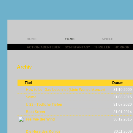
HOME
FILME
SPIELE
ACTION/ABENTEUER
|
SCI-FI/FANTASY
|
THRILLER
|
HORROR
|
Archiv
Titel
Datum
How to be: Das Leben ist (k)ein Wunschkonzert
31.10.2009
Selma
31.08.2015
U 23 - Tödliche Tiefen
31.07.2020
Beat Street
31.01.2014
Frei wie der Wind
30.12.2015
Die Hure des Königs
30.11.2009