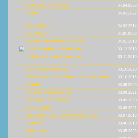
Im Westen nichts Neues
04.04.2023
Hanau
04.03.2022
Feuchtgebiete
04.02.2014
Diva Futura
04.01.2026
6 Below - Verschollen im Schnee
04.01.2018
Das Evangelium nach Matthäus
03.12.2019
Nadine - Erotische Sehnsüchte
03.11.2019
Die weisse Rose (1982)
03.10.2020
Böse Wetter - Das Geheimnis der Vergangenheit
03.10.2016
Bubbles
03.09.2025
Nicht ohne meine Tochter
03.09.2021
Videoman - VHS is Dead
03.09.2020
Die Konkubine
03.08.2021
8 Sekunden - Die Lane Frost Geschichte
03.07.2016
Defendor
03.06.2010
Flashdance
03.05.2023