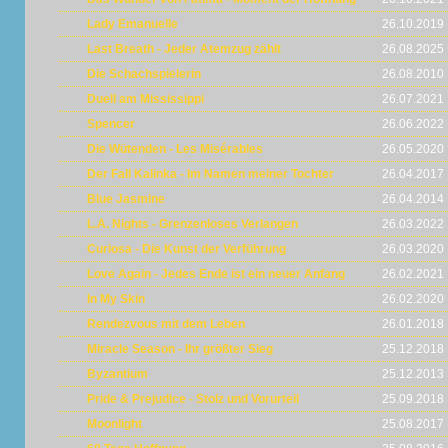
Lady Emanuelle
26.10.2019
Last Breath - Jeder Atemzug zählt
26.08.2025
Die Schachspielerin
26.08.2010
Duell am Mississippi
26.07.2021
Spencer
26.06.2022
Die Wütenden - Les Misérables
26.05.2020
Der Fall Kalinka - Im Namen meiner Tochter
26.04.2017
Blue Jasmine
26.04.2014
L.A. Nights - Grenzenloses Verlangen
26.03.2022
Curiosa - Die Kunst der Verführung
26.03.2020
Love Again - Jedes Ende ist ein neuer Anfang
26.02.2021
In My Skin
26.02.2020
Rendezvous mit dem Leben
26.01.2018
Miracle Season - Ihr größter Sieg
25.12.2018
Byzantium
25.12.2013
Pride & Prejudice - Stolz und Vorurteil
25.09.2018
Moonlight
25.08.2017