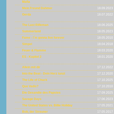
Mafia
Mein Freund Dahmer
18.09.2023
Gerda
18.07.2022
The Last Rifleman
18.06.2025
Summerland
18.05.2023
Fame - I´m gonna live forever
18.05.2010
Simpel
18.04.2018
Feuer & Flamme
18.03.2020
ES - Kapitel 2
18.01.2020
Allein mit dir
17.12.2022
Into the Beat - Dein Herz tanzt
17.12.2020
The Life of Chuck
17.10.2025
Quo Vadis?
17.10.2010
Die Gesandte des Papstes
17.09.2025
Savage Days
17.06.2023
The United States vs. Billie Holiday
17.05.2021
Bob, der Streuner
17.05.2017