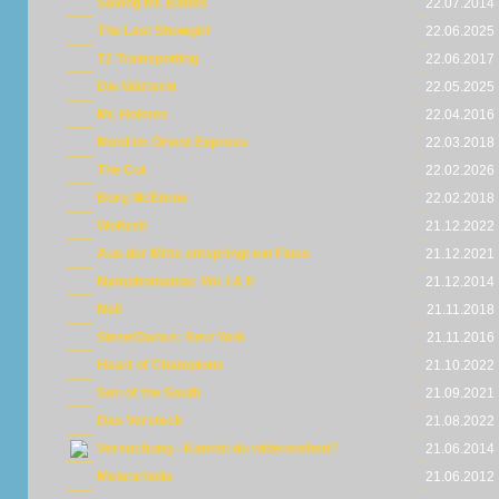
Saving Mr. Banks
22.07.2014
The Last Showgirl
22.06.2025
T2 Trainspotting
22.06.2017
Die Wärterin
22.05.2025
Mr. Holmes
22.04.2016
Mord im Orient Express
22.03.2018
The Cut
22.02.2026
Borg McEnroe
22.02.2018
Wolfzeit
21.12.2022
Aus der Mitte entspringt ein Fluss
21.12.2021
Nymphomaniac Vol. I & II
21.12.2014
Nell
21.11.2018
StreetDance: New York
21.11.2016
Heart of Champions
21.10.2022
Son of the South
21.09.2021
Das Versteck
21.08.2022
Versuchung - Kannst du widerstehen?
21.06.2014
Melancholia
21.06.2012