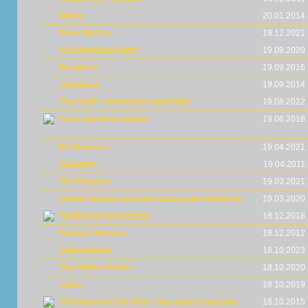
Momo
20.01.2014
Drive My Car
19.12.2021
XConfessions Night
19.09.2020
Bergfried
19.09.2016
Jarhead 2
19.09.2014
The Outfit - Verbrechen nach Maß
19.08.2022
Anne auf Green Gables
19.06.2016
Ex Drummer
19.04.2021
Lösegeld
19.04.2011
The Forgiven
19.03.2021
Auf der Suche nach dem Licht in der Finsternis
19.03.2020
Teuflische Versuchung
18.12.2018
Romper Stomper
18.12.2012
Delicatessen
18.10.2023
The Hidden Soldier
18.10.2020
Joker
18.10.2019
The Return of Joe Rich - Das neue Gesetz der
18.10.2015