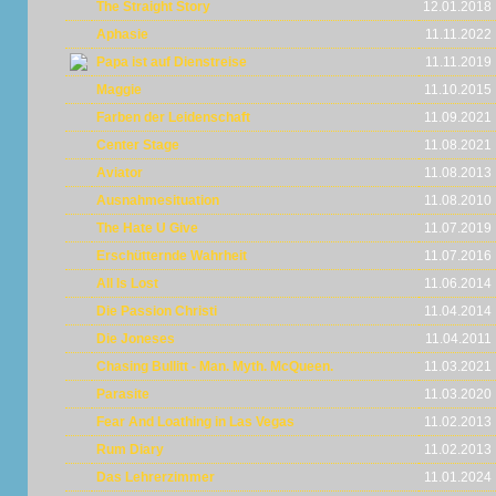
The Straight Story
12.01.2018
Aphasie
11.11.2022
Papa ist auf Dienstreise
11.11.2019
Maggie
11.10.2015
Farben der Leidenschaft
11.09.2021
Center Stage
11.08.2021
Aviator
11.08.2013
Ausnahmesituation
11.08.2010
The Hate U Give
11.07.2019
Erschütternde Wahrheit
11.07.2016
All Is Lost
11.06.2014
Die Passion Christi
11.04.2014
Die Joneses
11.04.2011
Chasing Bullitt - Man. Myth. McQueen.
11.03.2021
Parasite
11.03.2020
Fear And Loathing in Las Vegas
11.02.2013
Rum Diary
11.02.2013
Das Lehrerzimmer
11.01.2024