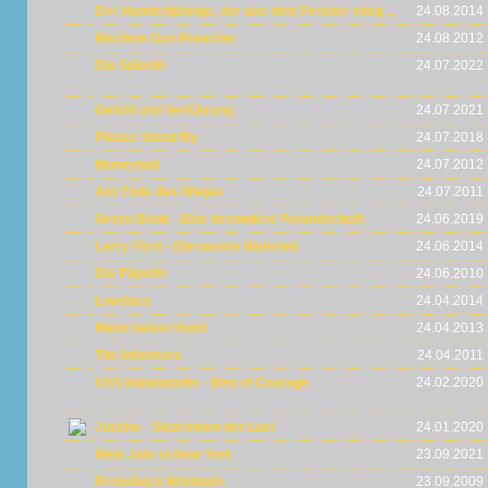
Der Hundertjährige, der aus dem Fenster stieg ...
24.08.2014
Machine Gun Preacher
24.08.2012
Die Spionin
24.07.2022
Gefühl und Verführung
24.07.2021
Please Stand By
24.07.2018
Moneyball
24.07.2012
Am Ende des Weges
24.07.2011
Green Book - Eine besondere Freundschaft
24.06.2019
Larry Flynt - Die nackte Wahrheit
24.06.2014
Die Päpstin
24.06.2010
Lovelace
24.04.2014
Mann beisst Hund
24.04.2013
The Informers
24.04.2011
USS Indianapolis - Men of Courage
24.02.2020
Justine - Sklavinnen der Lust
24.01.2020
Mein Jahr in New York
23.09.2021
Brokeback Mountain
23.09.2009