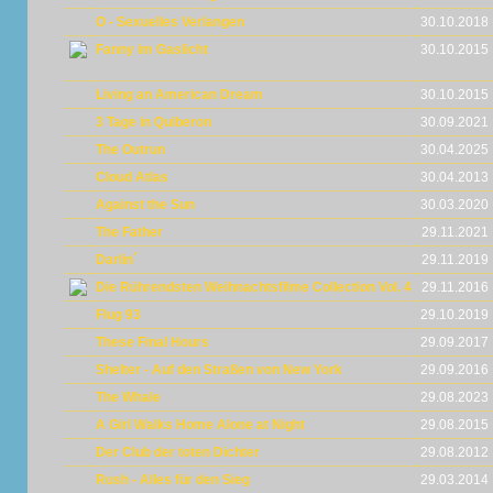
O - Sexuelles Verlangen
30.10.2018
Fanny im Gaslicht
30.10.2015
Living an American Dream
30.10.2015
3 Tage in Quiberon
30.09.2021
The Outrun
30.04.2025
Cloud Atlas
30.04.2013
Against the Sun
30.03.2020
The Father
29.11.2021
Darlin´
29.11.2019
Die Rührendsten Weihnachtsfilme Collection Vol. 4
29.11.2016
Flug 93
29.10.2019
These Final Hours
29.09.2017
Shelter - Auf den Straßen von New York
29.09.2016
The Whale
29.08.2023
A Girl Walks Home Alone at Night
29.08.2015
Der Club der toten Dichter
29.08.2012
Rush - Alles für den Sieg
29.03.2014