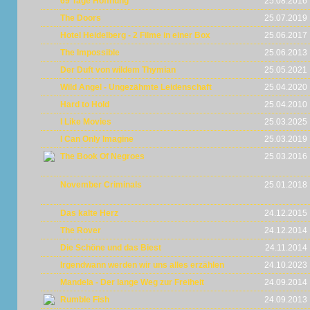
69 Tage Hoffnung
25.08.2016
The Doors
25.07.2019
Hotel Heidelberg - 2 Filme in einer Box
25.06.2017
The Impossible
25.06.2013
Der Duft von wildem Thymian
25.05.2021
Wild Angel - Ungezähmte Leidenschaft
25.04.2020
Hard to Hold
25.04.2010
I Like Movies
25.03.2025
I Can Only Imagine
25.03.2019
The Book Of Negroes
25.03.2016
November Criminals
25.01.2018
Das kalte Herz
24.12.2015
The Rover
24.12.2014
Die Schöne und das Biest
24.11.2014
Irgendwann werden wir uns alles erzählen
24.10.2023
Mandela - Der lange Weg zur Freiheit
24.09.2014
Rumble Fish
24.09.2013