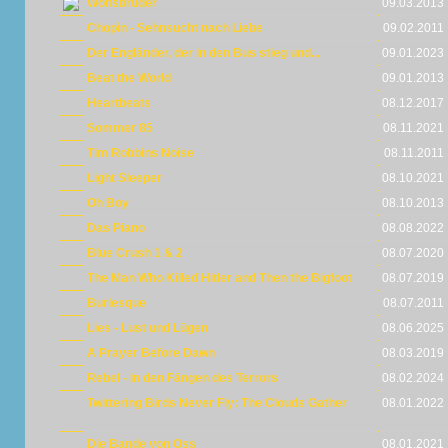
Wolfsbrüder
09.03.2013
Chopin - Sehnsucht nach Liebe
09.02.2011
Der Engländer, der in den Bus stieg und...
09.01.2023
Beat the World
09.01.2013
Heartbeats
08.12.2017
Sommer 85
08.11.2021
Tim Robbins Noise
08.11.2011
Light Sleeper
08.10.2021
Oh Boy
08.10.2013
Das Piano
08.08.2022
Blue Crush 1 & 2
08.07.2020
The Man Who Killed Hitler and Then the Bigfoot
08.07.2019
Burlesque
08.07.2011
Lies - Lust und Lügen
08.06.2025
A Prayer Before Dawn
08.03.2019
Rebel - In den Fängen des Terrors
08.02.2024
Twittering Birds Never Fly: The Clouds Gather
08.01.2022
Die Bande von Oss
08.01.2021