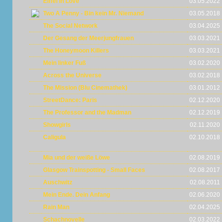
Eiffel in Love
03.05.2022
Two A Penny - Bin kein Mr. Niemand
03.05.2018
The Social Network
03.04.2025
Der Gesang der Meerjungfrauen
03.03.2021
The Honeymoon Killers
03.03.2021
Mein linker Fuß
03.02.2020
Across the Universe
03.02.2018
The Mission (Blu Cinemathek)
03.01.2012
StreetDance: Paris
02.12.2020
The Professor and the Madman
02.12.2019
Showgirls
02.11.2020
Caligula
02.10.2018
Mia und der weiße Löwe
02.08.2019
Glasgow Trainspotting - Small Faces
02.08.2017
Auschwitz
02.08.2011
Mein Ende. Dein Anfang
02.06.2020
Rain Man
02.04.2025
Schachnovelle
02.03.2022