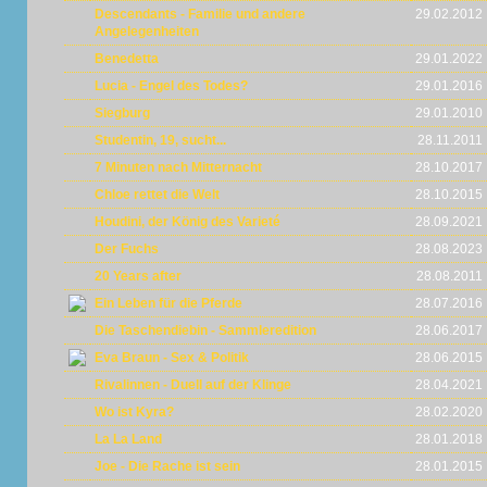
Descendants - Familie und andere
29.02.2012
Angelegenheiten
Benedetta
29.01.2022
Lucia - Engel des Todes?
29.01.2016
Siegburg
29.01.2010
Studentin, 19, sucht...
28.11.2011
7 Minuten nach Mitternacht
28.10.2017
Chloe rettet die Welt
28.10.2015
Houdini, der König des Varieté
28.09.2021
Der Fuchs
28.08.2023
20 Years after
28.08.2011
Ein Leben für die Pferde
28.07.2016
Die Taschendiebin - Sammleredition
28.06.2017
Eva Braun - Sex & Politik
28.06.2015
Rivalinnen - Duell auf der Klinge
28.04.2021
Wo ist Kyra?
28.02.2020
La La Land
28.01.2018
Joe - Die Rache ist sein
28.01.2015