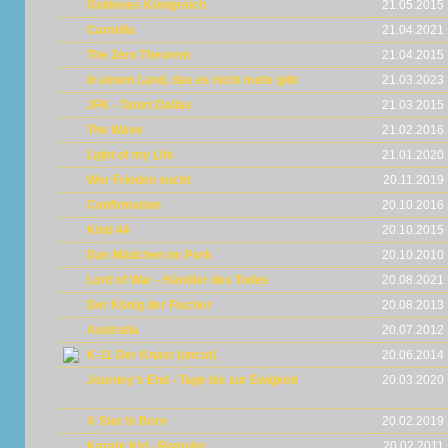
Goldenes Königreich
21.05.2015
Carmilla
21.04.2021
The Zero Theorem
21.04.2015
In einem Land, das es nicht mehr gibt
21.03.2023
JFK - Tatort Dallas
21.03.2015
The Wave
21.02.2016
Light of my Life
21.01.2020
Wer Frieden sucht
20.11.2019
Confirmation
20.10.2016
Kind 44
20.10.2015
Das Mädchen im Park
20.10.2010
Lord of War - Händler des Todes
20.08.2021
Der König der Fischer
20.08.2013
Australia
20.07.2012
K-11 Der Knast (uncut)
20.06.2014
Journey's End - Tage bis zur Ewigkeit
20.03.2020
A Star Is Born
20.02.2019
Karate Kid - Remake
20.02.2011