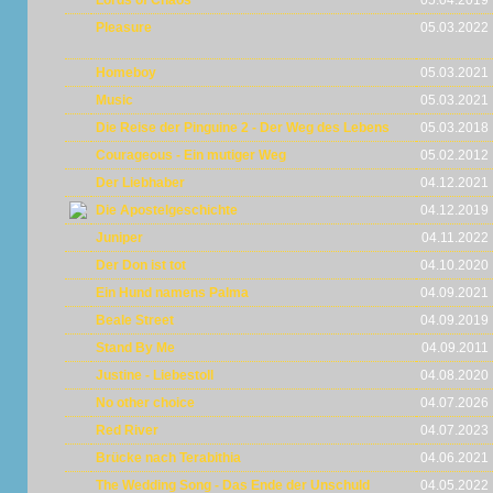
Lords of Chaos
05.04.2019
Pleasure
05.03.2022
Homeboy
05.03.2021
Music
05.03.2021
Die Reise der Pinguine 2 - Der Weg des Lebens
05.03.2018
Courageous - Ein mutiger Weg
05.02.2012
Der Liebhaber
04.12.2021
Die Apostelgeschichte
04.12.2019
Juniper
04.11.2022
Der Don ist tot
04.10.2020
Ein Hund namens Palma
04.09.2021
Beale Street
04.09.2019
Stand By Me
04.09.2011
Justine - Liebestoll
04.08.2020
No other choice
04.07.2026
Red River
04.07.2023
Brücke nach Terabithia
04.06.2021
The Wedding Song - Das Ende der Unschuld
04.05.2022