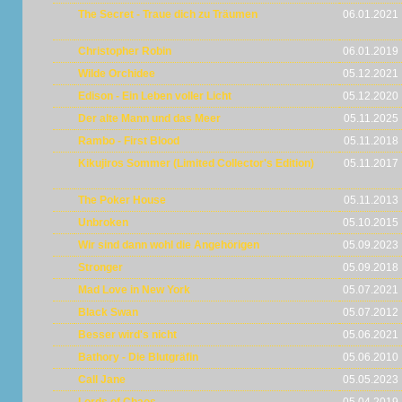
The Secret - Traue dich zu Träumen
06.01.2021
Christopher Robin
06.01.2019
Wilde Orchidee
05.12.2021
Edison - Ein Leben voller Licht
05.12.2020
Der alte Mann und das Meer
05.11.2025
Rambo - First Blood
05.11.2018
Kikujiros Sommer (Limited Collector's Edition)
05.11.2017
The Poker House
05.11.2013
Unbroken
05.10.2015
Wir sind dann wohl die Angehörigen
05.09.2023
Stronger
05.09.2018
Mad Love in New York
05.07.2021
Black Swan
05.07.2012
Besser wird's nicht
05.06.2021
Bathory - Die Blutgräfin
05.06.2010
Call Jane
05.05.2023