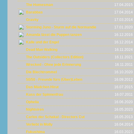
The Homesman
17.04.2015
Barabbas
17.04.2014
Gravity
17.03.2014
Storming Juno - Sturm auf die Normandie
17.01.2020
Amanda lässt die Puppen tanzen
16.12.2016
Kalle und der Engel
16.12.2014
Dead Man Walking
16.11.2024
The Outsiders (Collectors Edition)
16.11.2021
Wrecked - Ohne jede Erinnerung
16.11.2011
Die Blechtrommel
16.10.2020
50/50 - Freunde fürs (Über)Leben
16.09.2012
Das Mädchen Hirut
16.07.2015
Kuss der Spinnenfrau
16.07.2011
Ophelia
16.06.2020
Nightsiren
16.05.2023
Carlos der Schakal - Directors Cut
16.05.2013
Verliebt in Molly
16.04.2014
Fukushima
16.03.2021