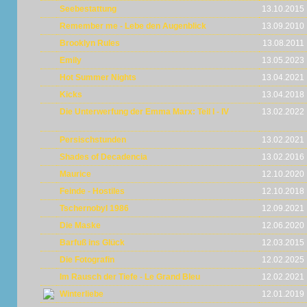
Seebestattung
13.10.2015
Remember me - Lebe den Augenblick
13.09.2010
Brooklyn Rules
13.08.2011
Emily
13.05.2023
Hot Summer Nights
13.04.2021
Kicks
13.04.2018
Die Unterwerfung der Emma Marx: Teil I - IV
13.02.2022
Persischstunden
13.02.2021
Shades of Decadencia
13.02.2016
Maurice
12.10.2020
Feinde - Hostiles
12.10.2018
Tschernobyl 1986
12.09.2021
Die Maske
12.06.2020
Barfuß ins Glück
12.03.2015
Die Fotografin
12.02.2025
Im Rausch der Tiefe - Le Grand Bleu
12.02.2021
Winterliebe
12.01.2019