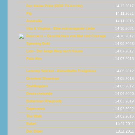
Der kleine Prinz (DDR TV-Archiv)
14.12.2017
Pig
14.11.2021
Australia
14.11.2016
Vita & Virginia - Eine extravagante Liebe
14.10.2021
Rescuers – Geschichten von Mut und Courage
14.10.2017
Spinning Gold
14.09.2023
Lion - Der lange Weg nach Hause
14.07.2017
Palo Alto
14.07.2015
Lemony Snicket - Rätselhafte Ereignisse
14.06.2012
Greatest Showman
14.05.2018
Stahlkappen
14.05.2012
Deutschstunde
14.04.2020
Bohemian Rhapsody
14.03.2019
Supernova
14.02.2022
The Walk
14.02.2016
Babel
14.01.2011
Der Biber
13.11.2011