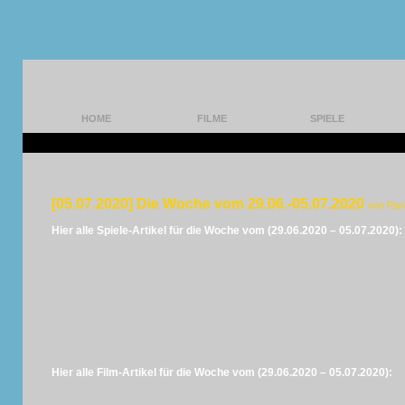
HOME
FILME
SPIELE
[05.07.2020] Die Woche vom 29.06.-05.07.2020
von Pan
Hier alle Spiele-Artikel für die Woche vom (29.06.2020 – 05.07.2020):
Hier alle Film-Artikel für die Woche vom (29.06.2020 – 05.07.2020):