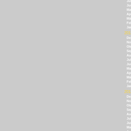
Jul
Ju
Ma
Apr
Mä
Fe
Ja
201
De
No
Ok
Se
Au
Jul
Ju
Ma
Apr
Mä
Fe
Ja
201
De
No
Ok
Se
Au
Jul
Ju
Ma