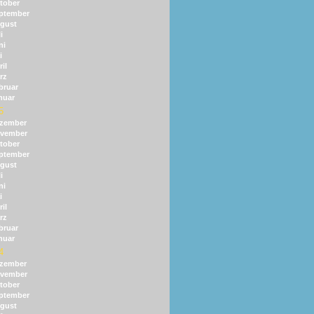
tober
ptember
gust
i
ni
i
il
rz
bruar
nuar
5
zember
vember
tober
ptember
gust
i
ni
i
il
rz
bruar
nuar
4
zember
vember
tober
ptember
gust