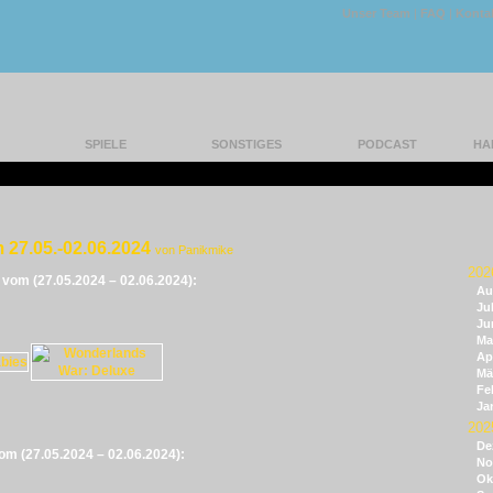
Unser Team
|
FAQ
|
Konta
SPIELE
SONSTIGES
PODCAST
HA
 27.05.-02.06.2024
von Panikmike
202
e vom (27.05.2024 – 02.06.2024):
Au
Jul
Ju
Ma
Apr
Mä
Fe
Ja
202
De
vom (27.05.2024 – 02.06.2024):
No
Ok