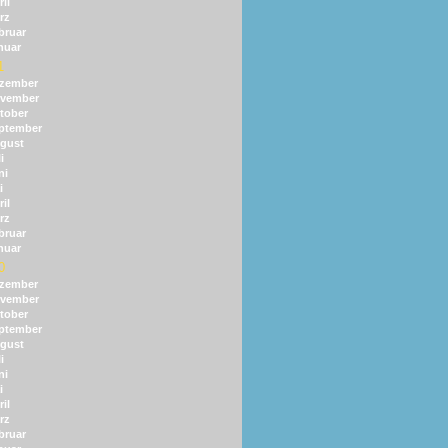
il
rz
bruar
nuar
1
zember
vember
tober
ptember
gust
i
ni
i
il
rz
bruar
nuar
0
zember
vember
tober
ptember
gust
i
ni
i
il
rz
bruar