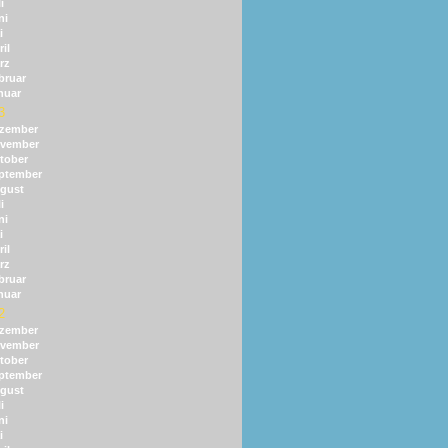
i
ni
i
il
rz
bruar
nuar
3
zember
vember
tober
ptember
gust
i
ni
i
il
rz
bruar
nuar
2
zember
vember
tober
ptember
gust
i
ni
i