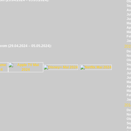
vom (29.04.2024 – 05.05.2024):
Ok
Se
Au
Jul
Ju
Ma
Apr
Mä
Fe
Ja
e vom (29.04.2024 – 05.05.2024):
201
De
No
Ok
Se
Au
Jul
Ju
Ma
Apr
Mä
Fe
Ja
201
De
No
Ok
Se
Au