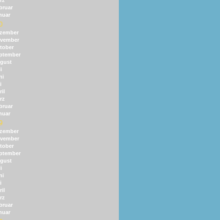
rz
bruar
nuar
0
zember
vember
tober
ptember
gust
i
ni
i
il
rz
bruar
nuar
9
zember
vember
tober
ptember
gust
i
ni
i
il
rz
bruar
nuar