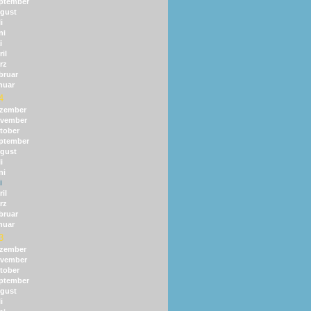
ptember
gust
i
ni
i
il
rz
bruar
nuar
4
zember
vember
tober
ptember
gust
i
ni
i
il
rz
bruar
nuar
3
zember
vember
tober
ptember
gust
i