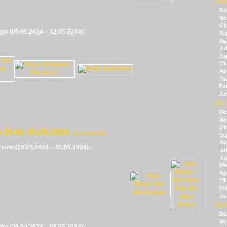
201
De
No
Ok
vom (06.05.2024 – 12.05.2024):
Se
Au
Jul
Ju
Ma
Apr
Mä
Fe
Ja
201
De
No
Ok
 29.04.-05.05.2024
von Panikmike
Se
Au
e vom (29.04.2024 – 05.05.2024):
Jul
Ju
Ma
Apr
Mä
Fe
Ja
201
De
No