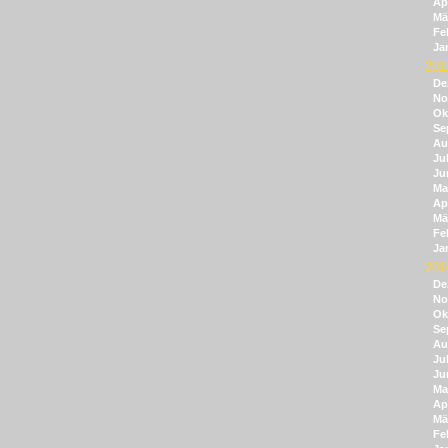
Apr
Mä
Fe
Ja
201
De
No
Ok
Se
Au
Jul
Ju
Ma
Apr
Mä
Fe
Ja
201
De
No
Ok
Se
Au
Jul
Ju
Ma
Apr
Mä
Fe