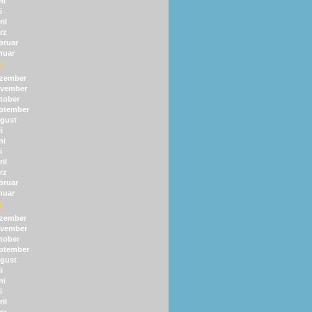
ni
i
il
rz
bruar
nuar
2
zember
vember
tober
ptember
gust
i
ni
i
il
rz
bruar
nuar
1
zember
vember
tober
ptember
gust
i
ni
i
il