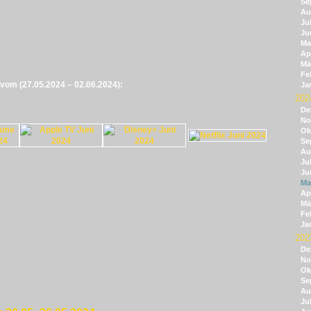
Se
Au
Jul
Ju
Ma
Apr
Mä
Fe
e vom (27.05.2024 – 02.06.2024):
Ja
202
De
No
Ok
Se
Au
Jul
Ju
Ma
Apr
Mä
Fe
Ja
202
De
No
Ok
Se
Au
Jul