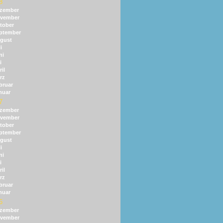
8
zember
vember
tober
ptember
gust
i
ni
i
il
rz
bruar
nuar
7
zember
vember
tober
ptember
gust
i
ni
i
il
rz
bruar
nuar
6
zember
vember