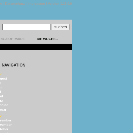
kt
|
Datenschutz
|
Impressum
|
Version 1.13.0.9
RD-/SOFTWARE
DIE WOCHE...
NAVIGATION
6
gust
i
ni
i
il
rz
bruar
nuar
5
zember
vember
tober